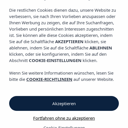
ALLES INKLUSIVE
Vibra San Remo Hotel
Die restlichen Cookies dienen dazu, unsere Website zu
verbessern, sie nach Ihren Vorlieben anzupassen oder
Ihnen Werbung zu zeigen, die auf Ihre Suchanfragen,
Alles Inklusive
Vorlieben und persönlichen Interessen zugeschnitten
ist. Sie können alle diese Cookies akzeptieren, indem
Sie auf die Schaltfläche
AKZEPTIEREN
klicken, sie
Alles Inklusive
ablehnen, indem Sie auf die Schaltfläche
ABLEHNEN
klicken, oder sie konfigurieren, indem Sie auf den
Vibra San Remo Hotel
Abschnitt
COOKIE-EINSTELLUNGEN
klicken.
Ihr All-Inclusive-Service ermöglicht es Ihnen, das Restaurant-
Wenn Sie weitere Informationen wünschen, lesen Sie
Buffet, die Lobby Bar und Poolbars zu genießen. Was ist
bitte die
COOKIE-RICHTLINIEN
auf unserer Website.
enthalten:
* Plats chauds et froids cuisinés au restaurant-buffet (petit-
déjeuner, déjeuner et dîner)
Akzeptieren
* Divers en-cas du forfait tout compris
* Boissons rafraîchissantes, jus et eau, non embouteillés
Fortfahren ohne zu akzeptieren
* Bière pression
* Boissons chaudes
Cookie-Einstellungen