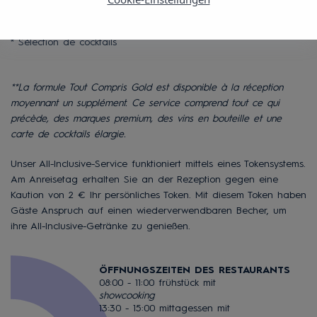
* Vin de maison
* Boissons de marques sélectionnées
* Sélection de cocktails
**La formule Tout Compris Gold est disponible à la réception
moyennant un supplément. Ce service comprend tout ce qui
précède, des marques premium, des vins en bouteille et une
carte de cocktails élargie.
Unser All-Inclusive-Service funktioniert mittels eines Tokensystems.
Am Anreisetag erhalten Sie an der Rezeption gegen eine
Kaution von 2 € Ihr persönliches Token. Mit diesem Token haben
Gäste Anspruch auf einen wiederverwendbaren Becher, um
ihre All-Inclusive-Getränke zu genießen.
ÖFFNUNGSZEITEN DES RESTAURANTS
08:00 - 11:00 frühstück mit
showcooking
13:30 - 15:00 mittagessen mit