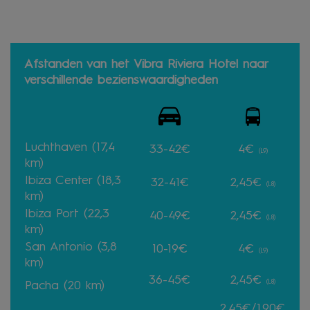
Afstanden van het Vibra Riviera Hotel naar
verschillende bezienswaardigheden
Luchthaven (17,4
33-42€
4€
(L9)
km)
Ibiza Center (18,3
32-41€
2,45€
(L8)
km)
Ibiza Port (22,3
40-49
€
2,45€
(L8)
km)
San Antonio (3,8
10-19€
4€
(L9)
km)
36-45€
2,45€
(L8)
Pacha (20 km)
2,45€/1,90€