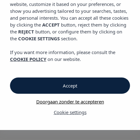
SITUATIE
website, customize it based on your preferences, or
show you advertising tailored to your searches, tastes,
and personal interests. You can accept all these cookies
by clicking the
ACCEPT
button, reject them by clicking
Situatie
the
REJECT
button, or configure them by clicking on
the
COOKIE SETTINGS
section.
Situatie
If you want more information, please consult the
COOKIE POLICY
on our website.
Vibra Riviera Hotel
Hotel Vibra Riviera ligt in de baai van San Antonio, op korte
afstand van de zee en de beste uitgaansgelegenheden om te
Accept
genieten van de mooiste zonsondergangen van het eiland.
Het centrum van San Antonio, bekend om zijn bruisende
Doorgaan zonder te accepteren
nachtleven, ligt op slechts enkele kilometers afstand.
Cookie settings