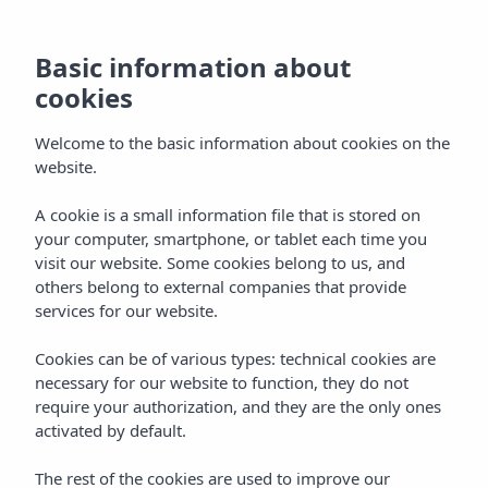
Basic information about
cookies
Welcome to the basic information about cookies on the
website.
A cookie is a small information file that is stored on
Situatie
your computer, smartphone, or tablet each time you
visit our website. Some cookies belong to us, and
Vibra Riviera Hotel
others belong to external companies that provide
services for our website.
Cookies can be of various types: technical cookies are
necessary for our website to function, they do not
require your authorization, and they are the only ones
activated by default.
Home
Ibiza
Bahía De San Antonio
Vibra Riviera Hotel
The rest of the cookies are used to improve our