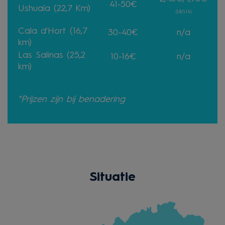
41-50€
Ushuaïa (22,7 Km)
(L8/L14)
Cala d'Hort (16,7
30-40€
n/a
km)
Las Salinas (25,2
10-16€
n/a
km)
*Prijzen zijn bij benadering
Situatie