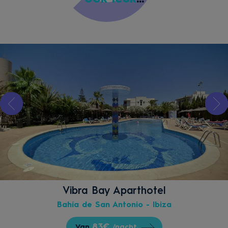
Vibra Bay Aparthotel
Bahía de San Antonio - Ibiza
83€
Van
/nacht