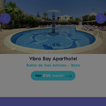
Vibra Bay Aparthotel
Bahía de San Antonio - Ibiza
83€
Van
/nacht