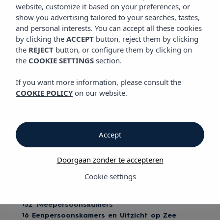
KAMERS
website, customize it based on your preferences, or
show you advertising tailored to your searches, tastes,
and personal interests. You can accept all these cookies
by clicking the
ACCEPT
button, reject them by clicking
Kamers
the
REJECT
button, or configure them by clicking on
the
COOKIE SETTINGS
section.
Vibra Riviera Hotel
If you want more information, please consult the
COOKIE POLICY
on our website.
Op maat voor gezinsvakanties
Het Vibra Riviera Hotel biedt eenpersoons-, tweepersoons- en
familiekamers voor maximaal 4 personen, als appartement, met
Accept
compleet uitgeruste badkamer, kleine keuken, koelkast,
airconditioning, satelliet TV, telefoon en balkon. Sommige
Doorgaan zonder te accepteren
kamers hebben een prachtig uitzicht op zee.
Cookie settings
We beschikken over:
152 Tweepersoonskamers
16 Eenpersoonskamers en Uitzicht op Zee