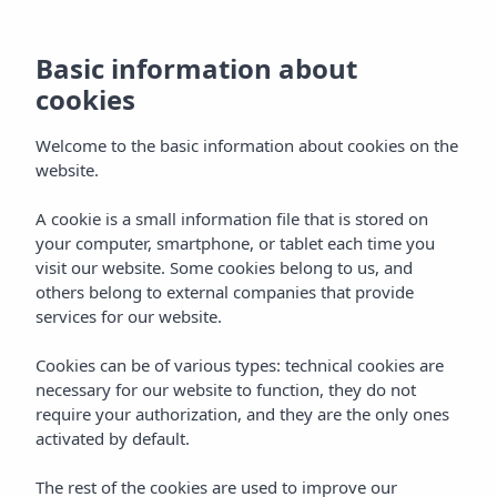
Basic information about
cookies
Welcome to the basic information about cookies on the
website.
A cookie is a small information file that is stored on
Kamers
your computer, smartphone, or tablet each time you
visit our website. Some cookies belong to us, and
Vibra Riviera Hotel
others belong to external companies that provide
services for our website.
Cookies can be of various types: technical cookies are
necessary for our website to function, they do not
require your authorization, and they are the only ones
activated by default.
Home
Ibiza
Bahía De San Antonio
Vibra Riviera Hotel
The rest of the cookies are used to improve our