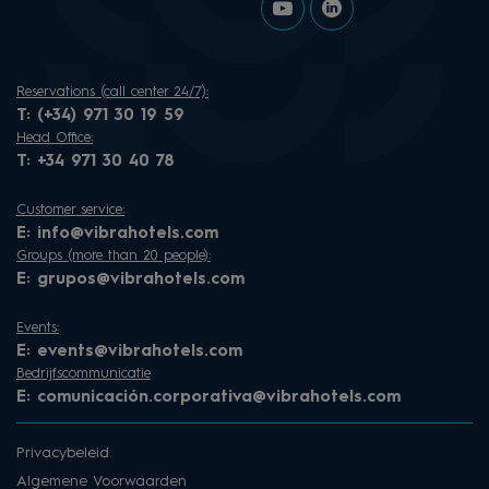
Reservations (call center 24/7):
T:
(+34) 971 30 19 59
Head Office:
T:
+34 971 30 40 78
Customer service:
E:
info@vibrahotels.com
Groups (more than 20 people):
E:
grupos@vibrahotels.com
Events:
E:
events@vibrahotels.com
Bedrijfscommunicatie
E:
comunicación.corporativa@vibrahotels.com
Privacybeleid
Algemene Voorwaarden