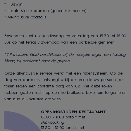
* Huiswijn
* Lokale sterke dranken (
generieke merken
)
* All-inclusive cocktails
Bovendien kunt u elke dinsdag en zaterdag van 13.30 tot 15.00
uur op het terras / zwembad van een barbecue genieten.
**All-Inclusive Gold beschikbaar bij de receptie tegen een toeslag.
Vraag bij aankomst naar de prijzen.
Onze all-inclusive service werkt met een tokensysteem. Op de
dag van aankomst ontvangt u bij de receptie uw persoonlijke
token tegen een contante borg van €2. Met deze token
hebben gasten recht op een herbruikbare beker om te genieten
van hun all-inclusive drankjes.
OPENINGSTIJDEN RESTAURANT
08.00 - 11.00 ontbijt met
showcooking
13.30 - 15.00 lunch met