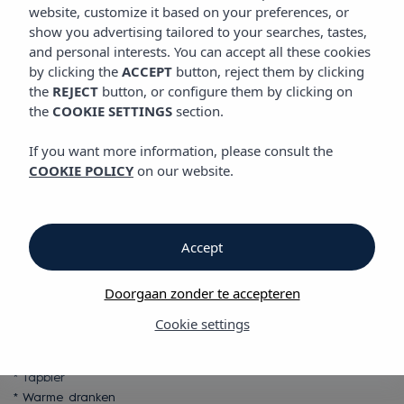
ALLES INBEGREPEN
website, customize it based on your preferences, or
show you advertising tailored to your searches, tastes,
and personal interests. You can accept all these cookies
by clicking the
ACCEPT
button, reject them by clicking
Alles Inbegrepen
the
REJECT
button, or configure them by clicking on
the
COOKIE SETTINGS
section.
Alles Inbegrepen
If you want more information, please consult the
COOKIE POLICY
on our website.
Vibra Riviera Hotel
Met de all inclusive-formule kan je genieten van het restaurant-
buffet, de bar van de lobby en het zwembad. Wat is
Accept
inbegrepen:
Doorgaan zonder te accepteren
* Alle warme en koude in het restaurant-buffet bereide
gerechten (Ontbijt, lunch en diner)
Cookie settings
* Diverse snacks uit het All-Inclusive pakket.
* Niet-flessen frisdranken, sap en water
* Tapbier
* Warme dranken