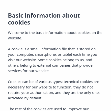
Basic information about
cookies
Welcome to the basic information about cookies on the
website.
A cookie is a small information file that is stored on
Alles Inbegrepen
your computer, smartphone, or tablet each time you
visit our website. Some cookies belong to us, and
Vibra Riviera Hotel
others belong to external companies that provide
services for our website.
Cookies can be of various types: technical cookies are
necessary for our website to function, they do not
require your authorization, and they are the only ones
activated by default.
Home
Ibiza
Bahía De San Antonio
Vibra Riviera Hotel
The rest of the cookies are used to improve our