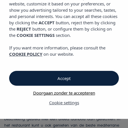
GASTRONOMIE
website, customize it based on your preferences, or
show you advertising tailored to your searches, tastes,
and personal interests. You can accept all these cookies
by clicking the
ACCEPT
button, reject them by clicking
Gastronomie
the
REJECT
button, or configure them by clicking on
the
COOKIE SETTINGS
section.
Gastronomie
If you want more information, please consult the
COOKIE POLICY
on our website.
Vibra Riviera Hotel
Gastronomie
Accept
Vibra Riviera Hotel
Doorgaan zonder te accepteren
Cookie settings
Bij Vibra Riviera Hotel wordt er een uitgebreid ontbijt tot uw
beschikking gesteld met een breed aanbod aan gerechten. In
het restaurant kunt u ook genieten van de beste mediterrane