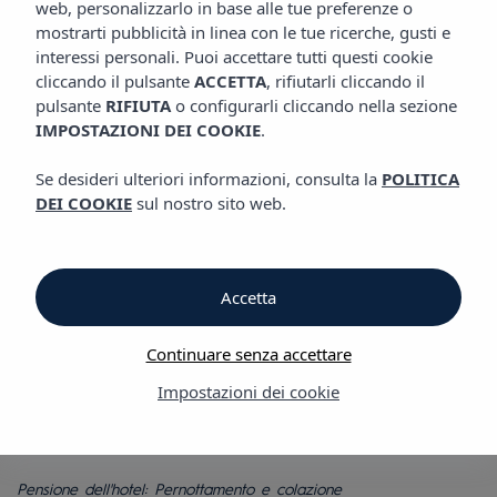
web, personalizzarlo in base alle tue preferenze o
GASTRONOMIA
Hotel Vibra Marco Polo I
mostrarti pubblicità in linea con le tue ricerche, gusti e
interessi personali. Puoi accettare tutti questi cookie
cliccando il pulsante
ACCETTA
, rifiutarli cliccando il
Gastronomia
pulsante
RIFIUTA
o configurarli cliccando nella sezione
IMPOSTAZIONI DEI COOKIE
.
Colazione e Snack bar
Se desideri ulteriori informazioni, consulta la
POLITICA
DEI COOKIE
sul nostro sito web.
Hotel Vibra Marco Polo I
L’Hotel Vibra Marco Polo I offre una colazione ricca e varia, per
Accetta
tutti i palati. Un'offerta completa, che vi permetterà di ricaricare
le batterie per affrontare un nuovo giorno ricco di esperienze
a Ibiza.
Continuare senza accettare
L’Hotel Vibra Marco Polo I dispone inoltre di uno Snack Bar a
Impostazioni dei cookie
bordo piscina con un’ampia selezione di bevande, bibite e
stuzzichini; potrete così godervi un momento di relax sotto il
sole al suono della migliore musica.
Pensione dell'hotel: Pernottamento e colazione