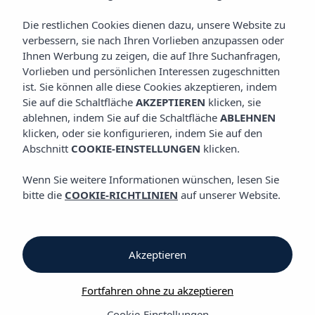
KOCHKUNST
Vibra Marco Polo I Hotel
Die restlichen Cookies dienen dazu, unsere Website zu
verbessern, sie nach Ihren Vorlieben anzupassen oder
Ihnen Werbung zu zeigen, die auf Ihre Suchanfragen,
Kochkunst
Vorlieben und persönlichen Interessen zugeschnitten
ist. Sie können alle diese Cookies akzeptieren, indem
Sie auf die Schaltfläche
AKZEPTIEREN
klicken, sie
Frühstücksbüffet und snack bar
ablehnen, indem Sie auf die Schaltfläche
ABLEHNEN
klicken, oder sie konfigurieren, indem Sie auf den
Vibra Marco Polo I Hotel
Abschnitt
COOKIE-EINSTELLUNGEN
klicken.
Das Vibra Marco Polo I Hotel bietet seinen Gästen eine
Wenn Sie weitere Informationen wünschen, lesen Sie
umfassende Auswahl beim Frühstück, sodass für jeden
bitte die
COOKIE-RICHTLINIEN
auf unserer Website.
Geschmack etwas Leckeres dabei ist. Unser umfassendes
Angebot bietet die richtige Mischung, damit Sie Ihre Akkus
wieder aufladen und voller Energie in einen neuen Tag starten
können. Erleben Sie Ibiza!
Akzeptieren
Hotelregimes: Frühstückspension
Fortfahren ohne zu akzeptieren
Cookie-Einstellungen