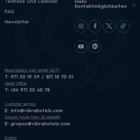
Telefone Und Lizenzen
Mehr
Kontaktmöglichkeiten
FAQ
Newsletter
Reservations (call center 24/7):
T:
971 30 19 59 / 871 18 70 01
Head Office:
T:
+34 971 30 40 78
Customer service:
E:
info@vibrahotels.com
Groups (more than 20 people):
E:
grupos@vibrahotels.com
Events: