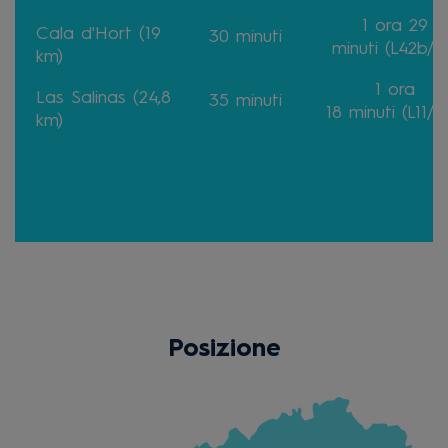
1 ora 29
Cala d'Hort (19
30
minuti
minuti
(L42b/L
km)
1 ora
Las Salinas (24,8
35
minuti
18
minuti
(L11/L
km)
Posizione