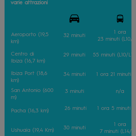
varie attrazioni
1 ora
Aeroporto (19,5
32 minuti
23
minuti
(L10/
km)
Centro di
29
minuti
55
minuti
(L10/L14
Ibiza
(16,7 km)
Ibiza Port (18,6
34
minuti
1 ora 21
minuti
(
km)
San Antonio (600
3
minuti
n/a
m)
26
minuti
1 ora 5
minuti
(
Pacha (16,3 km)
1 ora
30
minuti
Ushuaïa (19,4 Km)
7
minuti
(L14/L_