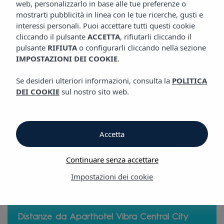
web, personalizzarlo in base alle tue preferenze o
POSIZIONE
Aparthotel Vibra Central City
mostrarti pubblicità in linea con le tue ricerche, gusti e
interessi personali. Puoi accettare tutti questi cookie
cliccando il pulsante
ACCETTA
, rifiutarli cliccando il
Posizione
pulsante
RIFIUTA
o configurarli cliccando nella sezione
IMPOSTAZIONI DEI COOKIE
.
Posizione
Se desideri ulteriori informazioni, consulta la
POLITICA
DEI COOKIE
sul nostro sito web.
Aparthotel Vibra Central City
L'
Aparthotel Vibra Central City
si trova in una zona privilegiata
Accetta
al centro di San Antonio, a pochi minuti a piedi dal porto e
dal West End con i suoi innumerevoli locali notturni, negozi e
ristoranti.
Continuare senza accettare
Impostazioni dei cookie
Distanze da Aparthotel Vibra Central City