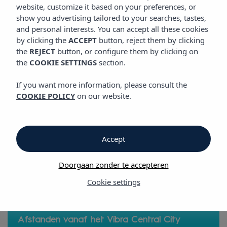
SITUATIE
website, customize it based on your preferences, or
Vibra Central City Aparthotel
show you advertising tailored to your searches, tastes,
and personal interests. You can accept all these cookies
by clicking the
ACCEPT
button, reject them by clicking
Situatie
the
REJECT
button, or configure them by clicking on
the
COOKIE SETTINGS
section.
Situatie
If you want more information, please consult the
COOKIE POLICY
on our website.
Vibra Central City Aparthotel
Het Aparthotel Vibra Central City ligt op een toplocatie in het
centrum van San Antonio, op slechts een paar minuten lopen
Accept
van de haven en de West End, met tal van nachtclubs, winkels
en restaurants
Doorgaan zonder te accepteren
Cookie settings
Afstanden vanaf het Vibra Central City