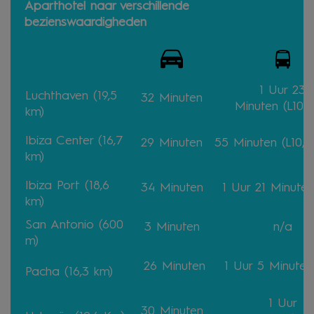
Aparthotel naar verschillende
bezienswaardigheden
1 Uur 23
Luchthaven
(19,5
32 Minuten
Minuten
(L10/
km)
Ibiza Center
(16,7
29
Minuten
55
Minuten
(L10/L
km)
Ibiza Port (18,6
34
Minuten
1 Uur 21
Minuten
km)
San Antonio (600
3
Minuten
n/a
m)
26
Minuten
1 Uur 5
Minuten
Pacha (16,3 km)
1 Uur
30
Minuten