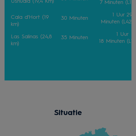
Ushuaïa (19,4 Km)
7
Minuten
(L14
1 Uur 29
Cala d'Hort (19
30
Minuten
Minuten
(L42b
km)
1 Uur
Las Salinas (24,8
35
Minuten
18
Minuten
(L11
km)
Situatie