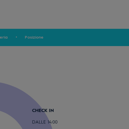
eria
Posizione
CHECK IN
DALLE 14:00