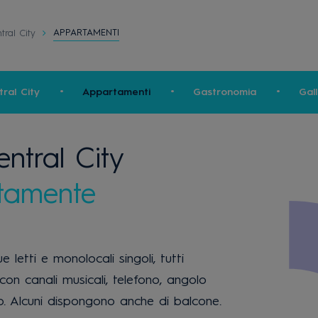
APPARTAMENTI
tral City
ral City
Appartamenti
Gastronomia
Gall
ntral City
tamente
letti e monolocali singoli, tutti
 con canali musicali, telefono, angolo
o. Alcuni dispongono anche di balcone.