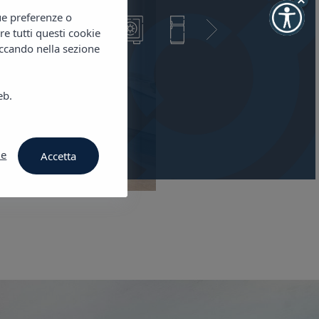
tue preferenze o
re tutti questi cookie
iccando nella sezione
 disponibilità
eb.
ie
Accetta