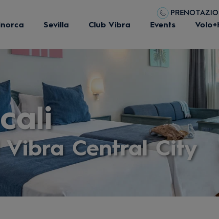
PRENOTAZIONI
inorca
Sevilla
Club Vibra
Events
Volo+
cali
 Vibra Central City