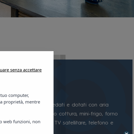
uare senza accettare
l Studio
l tuo computer,
ra proprietà, mentre
li completamente arredati e dotati con aria
ata, cassaforte, angolo cottura, mini-frigo, forno
ito web funzioni, non
de, bagno completo, TV satellitare, telefono e