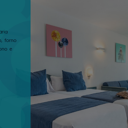
aria
o, forno
fono e