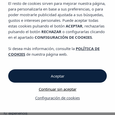
HABITACIONES
El resto de cookies sirven para mejorar nuestra página,
Aparthotel Vibra Central City
para personalizarla en base a sus preferencias, o para
poder mostrarle publicidad ajustada a sus búsquedas,
gustos e intereses personales. Puede aceptar todas
Habitaciones
estas cookies pulsando el botón
ACEPTAR
, rechazarlas
pulsando el botón
RECHAZAR
o configurarlas clicando
en el apartado
CONFIGURACIÓN DE COOKIES
.
Aparthotel Vibra Central City
Si desea más información, consulte la
POLÍTICA DE
Estudios totalmente equipados
COOKIES
de nuestra página web.
Compuesto por estudios con dos camas y estudios individuales,
todos están equipados con aire acondicionado, televisión vía
satélite con canales musicales, teléfono, kitchenette, mini
Aceptar
nevera y baño completo. Algunos de ellos también disponen
de balcón.
Continuar sin aceptar
Durante tu estancia podrás disfrutar de una magnífica piscina
Configuración de cookies
con solárium, jardín, tumbonas y sombrillas, además de un bar-
restaurante con una amplia selección de platos para completar
tu experiencia.