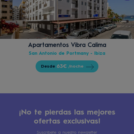
Apartamentos Vibra Calima
San Antonio de Portmany - Ibiza
63€
Desde
/noche
¡No te pierdas las mejores
ofertas exclusivas!
Suscribete a nuestro newsletter