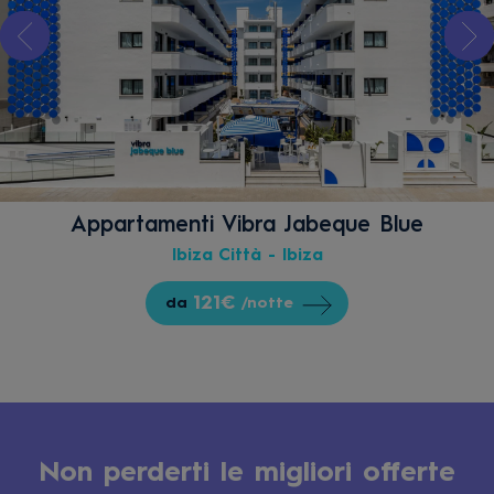
Appartamenti Vibra Jabeque Blue
Ibiza Città - Ibiza
121€
da
/notte
Non perderti le migliori offerte