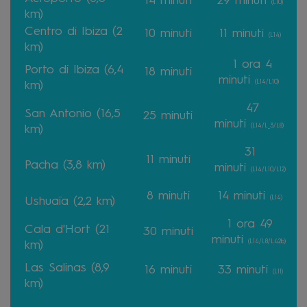
14 minuti
29 minuti
(L10)
km)
Centro di Ibiza (2
10 minuti
11 minuti
(L14)
km)
1 ora 4
Porto di Ibiza (6,4
18 minuti
minuti
(L14/L10)
km)
47
San Antonio (16,5
25 minuti
minuti
(L14/L_3/L8)
km)
31
11 minuti
Pacha (3,8 km)
minuti
(L14/L10/L12)
8 minuti
14 minuti
(L14)
Ushuaïa (2,2 km)
1 ora 49
Cala d'Hort (21
30 minuti
minuti
(L14/L8/L42b)
km)
Las Salinas (8,9
16 minuti
33 minuti
(L11)
km)