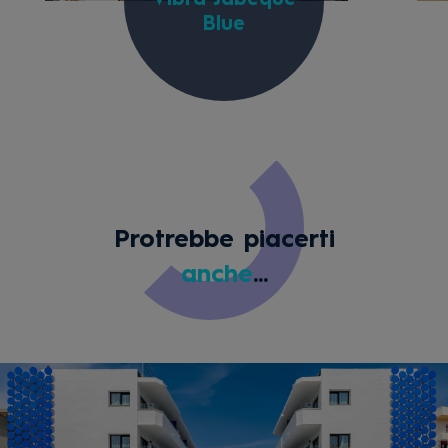
Vibra Jabeque
Blue
Protrebbe piacerti
anche
...