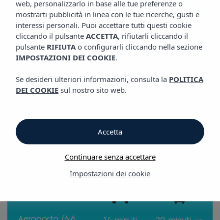
web, personalizzarlo in base alle tue preferenze o
POSIZIONE
Appartamenti Vibra Jabeque Blue
mostrarti pubblicità in linea con le tue ricerche, gusti e
interessi personali. Puoi accettare tutti questi cookie
cliccando il pulsante
ACCETTA
, rifiutarli cliccando il
Posizione
pulsante
RIFIUTA
o configurarli cliccando nella sezione
IMPOSTAZIONI DEI COOKIE
.
Posizione
Se desideri ulteriori informazioni, consulta la
POLITICA
DEI COOKIE
sul nostro sito web.
Appartamenti Vibra Jabeque Blue
Accetta
Continuare senza accettare
Distanze degli Appartamenti Vibra Jabeque
Blue ai vari punti d’interesse
Impostazioni dei cookie
Aeroporto (6,6