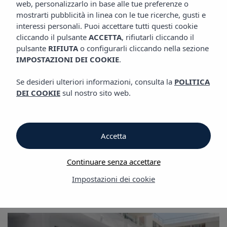
web, personalizzarlo in base alle tue preferenze o
GALLERIA
Appartamenti Vibra Jabeque Blue
mostrarti pubblicità in linea con le tue ricerche, gusti e
interessi personali. Puoi accettare tutti questi cookie
cliccando il pulsante
ACCETTA
, rifiutarli cliccando il
Galleria
pulsante
RIFIUTA
o configurarli cliccando nella sezione
IMPOSTAZIONI DEI COOKIE
.
Galleria
Se desideri ulteriori informazioni, consulta la
POLITICA
DEI COOKIE
sul nostro sito web.
Appartamenti Vibra Jabeque Blue
Accetta
Continuare senza accettare
Impostazioni dei cookie
Galleria