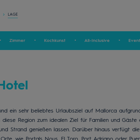
LAGE
Zimmer
Kochkunst
All-Inclusive
Even
Hotel
und ein sehr beliebtes Urlaubsziel auf Mallorca aufgrun
n diese Region zum idealen Ziel für Familien und Gäste
nd Strand genießen lassen. Darüber hinaus verfügt die
rte, wie Portals Nous, El Toro, Port Adriano oder Puert