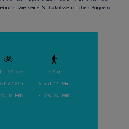
ngebot sowie seine Naturkulisse machen Paguera
td. 50 Min.
7 Std.
Std. 22 Min.
4 Std. 55 Min.
Std. 12 Min.
4 Std. 26 Min.