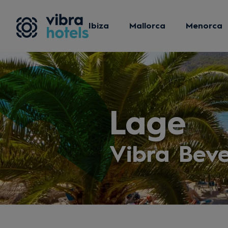
Ibiza
Mallorca
Menorca
Lage
Vibra Beve