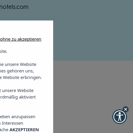
hotels.com
 ohne zu akzeptieren
ite.
Sie unsere Website
ies gehören uns,
 Website erbringen.
t unsere Website
rdmäßig aktiviert
a Hotel
lieben anzupassen
 Interessen
läche
AKZEPTIEREN