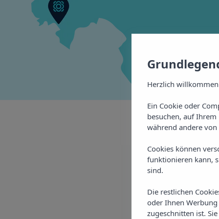
Grundlegend
Herzlich willkommen
Ein Cookie oder Comp
besuchen, auf Ihrem 
während andere von 
Cookies können vers
funktionieren kann, 
sind.
Mehr
v
Die restlichen Cooki
oder Ihnen Werbung z
zugeschnitten ist. Si