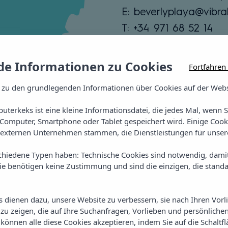
E: beverlyplaya@vibra
T: +34 971 68 52 14
Siehe Bereiche
e Informationen zu Cookies
Fortfahren
 zu den grundlegenden Informationen über Cookies auf der Webs
uterkeks ist eine kleine Informationsdatei, die jedes Mal, wenn 
Computer, Smartphone oder Tablet gespeichert wird. Einige Cook
externen Unternehmen stammen, die Dienstleistungen für unsere
chiedene Typen haben: Technische Cookies sind notwendig, dami
sie benötigen keine Zustimmung und sind die einzigen, die standa
on Vibra Beverly Play
es dienen dazu, unsere Website zu verbessern, sie nach Ihren Vor
u zeigen, die auf Ihre Suchanfragen, Vorlieben und persönlichen
e können alle diese Cookies akzeptieren, indem Sie auf die Schaltf