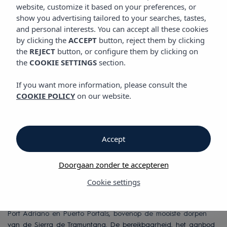
SITUATIE
website, customize it based on your preferences, or
Vibra Beverly Playa Hotel
show you advertising tailored to your searches, tastes,
and personal interests. You can accept all these cookies
by clicking the
ACCEPT
button, reject them by clicking
Situatie
the
REJECT
button, or configure them by clicking on
the
COOKIE SETTINGS
section.
Situatie
If you want more information, please consult the
COOKIE POLICY
on our website.
Vibra Beverly Playa Hotel
Paguera, een klein dorp in de gemeente Calviá, is een van de
populairste bestemmingen van Mallorca dankzij de natuurlijke
Accept
rijkdom van de zee en bergen. De drie stranden, met helder
water, zijn de ideale plaats voor tal van gezinnen en
Doorgaan zonder te accepteren
bezoekers op zoek naar een rustige omgeving om aan
watersport te doen en te genieten van zon en strand.
Cookie settings
Golfliefhebbers kunnen er terecht op vijf golfterreinen en je kan
ook exclusieve gebieden verkennen zoals Portals Nous, El Toro,
Port Adriano en Puerto Portals, bovenop de mooiste dorpen
van de Sierra de Tramuntana. De bereikbaarheid, het aanbod