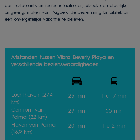
aan restaurants en recreatiefaciliteiten, alsook de natuurlijke
omgeving, maken van Paguera de bestemming bij uitstek om
een onvergetelijke vakantie te beleven.
Afstanden tussen Vibra Beverly Playa en
verschillende bezienswaardigheden
Luchthaven (27,4
23 min
1 u 17 min
km)
Centrum van
29 min
55 min
Palma (22 km)
Haven van Palma
20 min
1 u 2 min
(18,9 km)