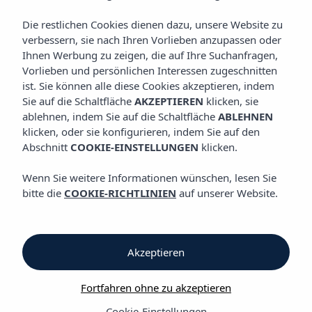
KOCHKUNST
Vibra Beverly Playa Hotel
Die restlichen Cookies dienen dazu, unsere Website zu
verbessern, sie nach Ihren Vorlieben anzupassen oder
Ihnen Werbung zu zeigen, die auf Ihre Suchanfragen,
Kochkunst
Vorlieben und persönlichen Interessen zugeschnitten
ist. Sie können alle diese Cookies akzeptieren, indem
Sie auf die Schaltfläche
AKZEPTIEREN
klicken, sie
Kochkunst
ablehnen, indem Sie auf die Schaltfläche
ABLEHNEN
klicken, oder sie konfigurieren, indem Sie auf den
Vibra Beverly Playa Hotel
Abschnitt
COOKIE-EINSTELLUNGEN
klicken.
Das Vibra Beverly Playa Hotel bietet unterschiedliche
Wenn Sie weitere Informationen wünschen, lesen Sie
Verpflegungsmöglichkeiten, die sich ganz den Bedürfnissen der
bitte die
COOKIE-RICHTLINIEN
auf unserer Website.
Gäste anpassen: ein sorgfältig ausgewähltes, vielfältiges, rund
um die Uhr verfügbares gastronomisches Angebot für jeden
Geschmack, wie das Restaurant mit Büfett oder die
«Sunset
Bar
»
neben einem der Swimmingpools.
Akzeptieren
Hotelregimes: Frühstückspension, Halbpension
(Getränke nicht
Fortfahren ohne zu akzeptieren
inklusiv)
oder Alles inklusive.
Cookie-Einstellungen