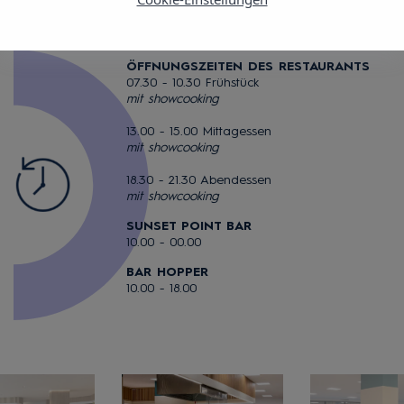
ÖFFNUNGSZEITEN DES RESTAURANTS
07.30 - 10.30 Frühstück
mit showcooking
13.00 - 15.00 Mittagessen
mit showcooking
18.30 - 21.30 Abendessen
mit showcooking
SUNSET POINT BAR
10.00 - 00.00
BAR HOPPER
10.00 - 18.00