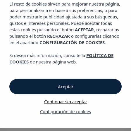
GASTRONOMÍA
El resto de cookies sirven para mejorar nuestra página,
Hotel Vibra Beverly Playa
para personalizarla en base a sus preferencias, o para
poder mostrarle publicidad ajustada a sus búsquedas,
gustos e intereses personales. Puede aceptar todas
Gastronomía
estas cookies pulsando el botón
ACEPTAR
, rechazarlas
pulsando el botón
RECHAZAR
o configurarlas clicando
en el apartado
CONFIGURACIÓN DE COOKIES
.
Gastronomía
Si desea más información, consulte la
POLÍTICA DE
Hotel Vibra Beverly Playa
COOKIES
de nuestra página web.
El Hotel Vibra Beverly Playa ofrece diferentes pensiones que se
adaptan a las necesidades del viajero: una oferta
gastronómica cuidada y variada para todo tipo de paladares
Aceptar
y momentos como el Restaurante Buffet, el Sunset bar (de
pago) junto a la piscina, y un Night Club Bar.
Continuar sin aceptar
Regímenes del hotel: Desayuno, media pensión
(Bebidas NO
Configuración de cookies
incluidas)
y todo incluido.