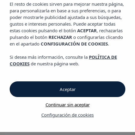
HABITACIONES
El resto de cookies sirven para mejorar nuestra página,
Hotel Vibra Beverly Playa
para personalizarla en base a sus preferencias, o para
poder mostrarle publicidad ajustada a sus búsquedas,
gustos e intereses personales. Puede aceptar todas
Habitaciones
estas cookies pulsando el botón
ACEPTAR
, rechazarlas
pulsando el botón
RECHAZAR
o configurarlas clicando
en el apartado
CONFIGURACIÓN DE COOKIES
.
Hotel Vibra Beverly Playa
Si desea más información, consulte la
POLÍTICA DE
Instalaciones deportivas y de ocio
COOKIES
de nuestra página web.
El Hotel Vibra Beverly Playa, situado en primera línea de playa,
cuenta con un total de 443 habitaciones, todas ellas exteriores
y con unas espectaculares vistas al mar. Independientemente
Aceptar
de si viajas en familia, pareja o con amigos, el hotel ofrece
desde las habituales habitaciones individuales, dobles y suite
Continuar sin aceptar
familiar, hasta habitaciones más espaciosas que incluyen dos
cuartos para familias o grupos de amigos.
Configuración de cookies
Son tus vacaciones, ¡es tu experiencia! ¿Con cuál te quedas?