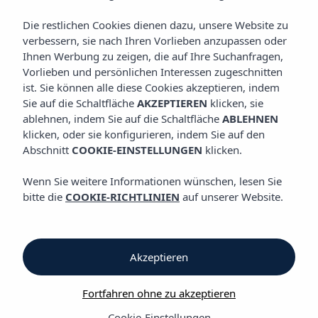
Die restlichen Cookies dienen dazu, unsere Website zu
verbessern, sie nach Ihren Vorlieben anzupassen oder
Zimmer
Ihnen Werbung zu zeigen, die auf Ihre Suchanfragen,
Vorlieben und persönlichen Interessen zugeschnitten
ist. Sie können alle diese Cookies akzeptieren, indem
Vibra Vila Hotel
Sie auf die Schaltfläche
AKZEPTIEREN
klicken, sie
ablehnen, indem Sie auf die Schaltfläche
ABLEHNEN
95 Zimmer voller Farben
klicken, oder sie konfigurieren, indem Sie auf den
Abschnitt
COOKIE-EINSTELLUNGEN
klicken.
Genießen Sie komfortable und vollständig ausgestattete Zimmer
im Herzen von Figueretas. Ob Sie als Paar, mit Freunden oder
Wenn Sie weitere Informationen wünschen, lesen Sie
mit der Familie reisen – hier finden Sie den perfekten Ort, um
bitte die
COOKIE-RICHTLINIEN
auf unserer Website.
sich nach einem erlebnisreichen Tag auf Ibiza zu entspannen.
Alle Zimmer verfügen über Klimaanlage, kostenloses WLAN,
Fernseher, Safe und ein voll ausgestattetes Badezimmer, um
Ihnen einen angenehmen und komfortablen Aufenthalt zu
Akzeptieren
garantieren. Einige Zimmer bieten zudem einen herrlichen Blick
auf das Mittelmeer und machen Ihren Aufenthalt zu einem
Fortfahren ohne zu akzeptieren
ganz besonderen Erlebnis.
Cookie-Einstellungen