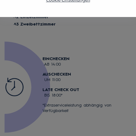
Wir verfügen über:
32 Einzelzimmer
63 Zweibettzimmer
EINCHECKEN
AB 14:00
AUSCHECKEN
UM 11:00
LATE CHECK OUT
BIS 18:00*
*Extraserviceleistung abhängig von
Verfügbarkeit