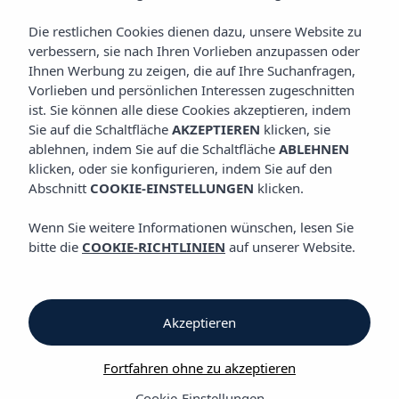
Die restlichen Cookies dienen dazu, unsere Website zu
verbessern, sie nach Ihren Vorlieben anzupassen oder
Kochkunst
Ihnen Werbung zu zeigen, die auf Ihre Suchanfragen,
Vorlieben und persönlichen Interessen zugeschnitten
ist. Sie können alle diese Cookies akzeptieren, indem
Kochkunst
Sie auf die Schaltfläche
AKZEPTIEREN
klicken, sie
ablehnen, indem Sie auf die Schaltfläche
ABLEHNEN
Vibra Vila Hotel
klicken, oder sie konfigurieren, indem Sie auf den
Abschnitt
COOKIE-EINSTELLUNGEN
klicken.
Besuchen Sie uns im Vibra Vila Hotel und genießen Sie unser
kontinentales Frühstück: Es erwartet Sie ein umfassendes
Wenn Sie weitere Informationen wünschen, lesen Sie
Angebot aus traditionellen Gerichten der Mittelmeerküche sowie
bitte die
COOKIE-RICHTLINIEN
auf unserer Website.
der italienischen und englischen Küche, damit Sie gestärkt und
ganz nach Ihrem Geschmack in den Tag starten können. Nach
diesem umfassenden, leckeren Frühstück starten Sie voller
Energie in den Tag und sind bereit für eine Entdeckungstour
Akzeptieren
der Insel.
Fortfahren ohne zu akzeptieren
Hotelregimes: Nur Unterkunft oder Frühstückspension.
Cookie-Einstellungen