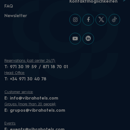
Kontaktmöglichkeiten
FAQ
Newsletter
Reservations (call center 24/7):
T:
971 30 19 59 / 871 18 70 01
Head Office:
T:
+34 971 30 40 78
Customer service:
E:
info@vibrahotels.com
Groups (more than 20 people):
E:
grupos@vibrahotels.com
Events:
E:
events@vibrahotels.com