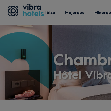
Ibiza
Majorque
Minorq
Chamb
Hôtel Vibr