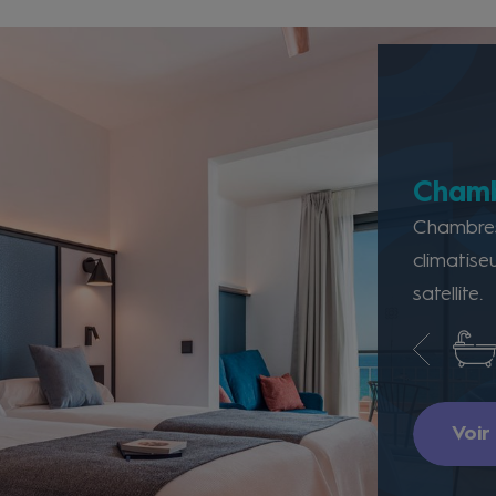
Chamb
Chambres
climatise
satellite.
Voir