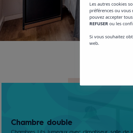
Les autres cookies so
préférences ou vous m
pouvez accepter tous
REFUSER
ou les confi
Si vous souhaitez obt
web.
Chambre double
Chambres Lits Jumeaux avec climatiseur, salle de 