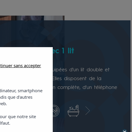
re double avec 1 lit
e
tinuer sans accepter
bres doubles sont équipées d'un lit double et
ccueillir 2 personnes. Elles disposent de la
tion, d'une salle de bain complète, d'un téléphone
ordinateur, smartphone
élévision par satellite.
ndis que d'autres
web.
our que notre site
éfaut.