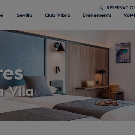
RÉSERVATIONS
ue
Sevilla
Club Vibra
Événements
Vol+
res
a Vila