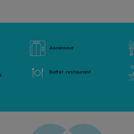
Ascenseur
Buffet restaurant
é