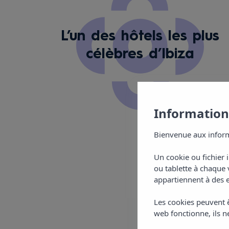
L’un des hôtels les plus
célèbres d’Ibiza
Informations
Bienvenue aux inform
Un cookie ou fichier 
ou tablette à chaque 
appartiennent à des e
Les cookies peuvent ê
web fonctionne, ils ne