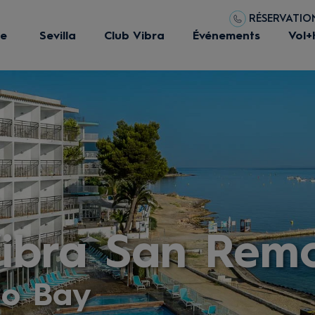
RÉSERVATIONS
ue
Sevilla
Club Vibra
Événements
Vol+
Vibra San Rem
io Bay