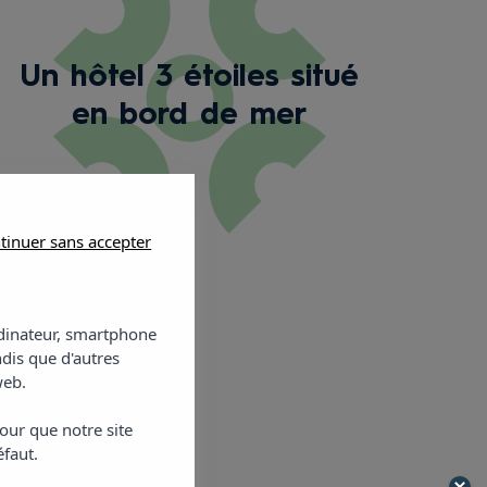
Un hôtel 3 étoiles situé
en bord de mer
tinuer sans accepter
ordinateur, smartphone
ndis que d'autres
web.
our que notre site
éfaut.