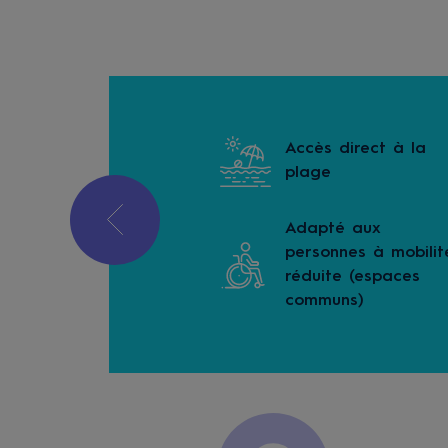
Accès direct à la
k-bar
plage
Adapté aux
ionnement payant
personnes à mobilit
réduite (espaces
communs)