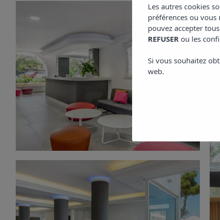
Les autres cookies so
préférences ou vous m
pouvez accepter tous
REFUSER
ou les confi
Si vous souhaitez obt
web.