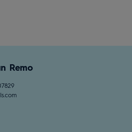
an Remo
07829
ls.com