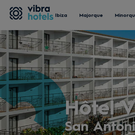
Ibiza
Majorque
Minorq
Hôtel 
San Anton