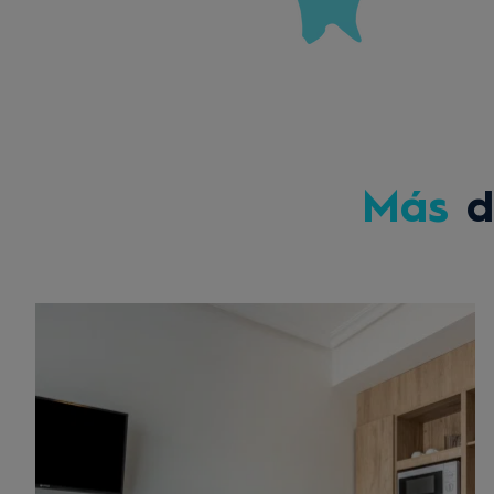
Más
d