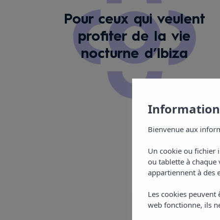
Pour ceux qui veulent
profiter de la vie
nocturne d’Ibiza
Informations
Bienvenue aux inform
Un cookie ou fichier 
ou tablette à chaque 
appartiennent à des e
Les cookies peuvent ê
web fonctionne, ils ne