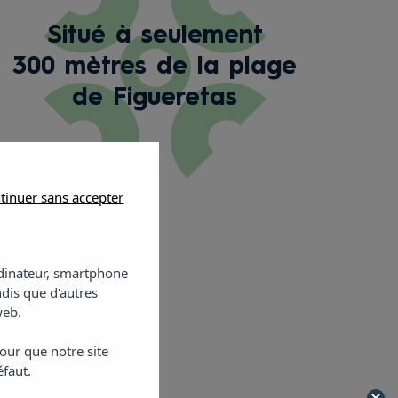
Situé à seulement
300 mètres de la plage
de Figueretas
tinuer sans accepter
ordinateur, smartphone
ndis que d'autres
web.
our que notre site
éfaut.