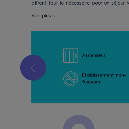
offrent tout le nécessaire pour un séjour 
Voir plus
ption 24h
Ascenseur
Établissement non-
k-bar
fumeurs