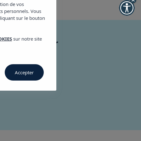
ction de vos
ts personnels. Vous
cliquant sur le bouton
OKIES
sur notre site
Vibra Lux Mar
78,07800
Accepter
.com