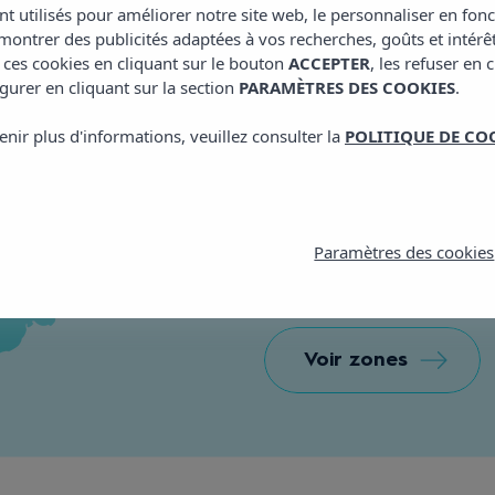
nt utilisés pour améliorer notre site web, le personnaliser en fon
ontrer des publicités adaptées à vos recherches, goûts et intérê
 ces cookies en cliquant sur le bouton
ACCEPTER
, les refuser en 
gurer en cliquant sur la section
PARAMÈTRES DES COOKIES
.
enir plus d'informations, veuillez consulter la
POLITIQUE DE CO
Appart'hôtel 
C/ Ramón Muntaner, 
Paramètres des cookies
E: luxmar@vibrahotels
T: +34 971 21 09 74
Voir zones