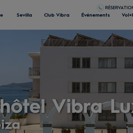
RÉSERVATIONS
ue
Sevilla
Club Vibra
Événements
Vol+
hôtel Vibra L
biza