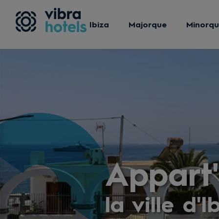
Ibiza
Majorque
Minorq
Appart'
la ville d'I