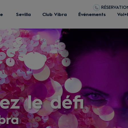
RÉSERVATIONS
ue
Sevilla
Club Vibra
Événements
Vol+
ez le défi
bra