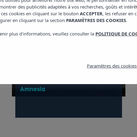
nt utilisés pour améliorer notre site web, le personnaliser en fon
ontrer des publicités adaptées à vos recherches, goûts et intérê
 ces cookies en cliquant sur le bouton
ACCEPTER
, les refuser en 
gurer en cliquant sur la section
PARAMÈTRES DES COOKIES
.
Entrée gratuite à l'Amnesia avant
enir plus d'informations, veuillez consulter la
POLITIQUE DE CO
1h
TOUTES LES SOIRÉES DE LA
SEMAINE SONT DISPONIBLES !
Paramètres des cookies
Pour en savoir plus, rendez-vous
au Club
Amnesia