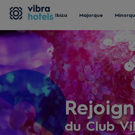
Ibiza
Majorque
Minorq
Rejoign
du Club Vi