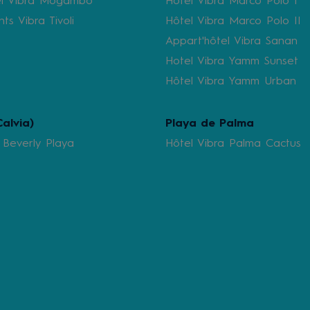
el Vibra Mogambo
Hôtel Vibra Marco Polo I
s Vibra Tivoli
Hôtel Vibra Marco Polo II
Appart'hôtel Vibra Sanan
Hotel Vibra Yamm Sunset
Hôtel Vibra Yamm Urban
alvia)
Playa de Palma
 Beverly Playa
Hôtel Vibra Palma Cactus