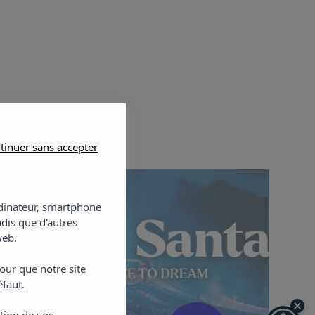
tinuer sans accepter
ordinateur, smartphone
ndis que d'autres
web.
our que notre site
éfaut.