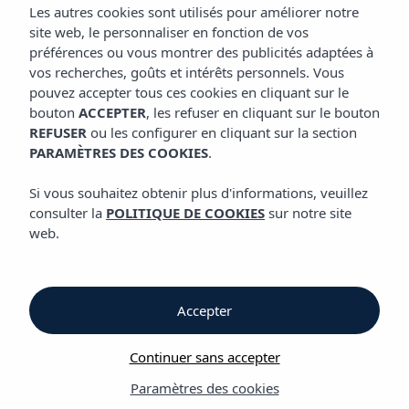
APPARTEMENTS VIBRA CALIMA
Les autres cookies sont utilisés pour améliorer notre
site web, le personnaliser en fonction de vos
préférences ou vous montrer des publicités adaptées à
vos recherches, goûts et intérêts personnels. Vous
Appartements Vibra Calima
pouvez accepter tous ces cookies en cliquant sur le
bouton
ACCEPTER
, les refuser en cliquant sur le bouton
REFUSER
ou les configurer en cliquant sur la section
Appartements Vibra
PARAMÈTRES DES COOKIES
.
Calima
Si vous souhaitez obtenir plus d'informations, veuillez
consulter la
POLITIQUE DE COOKIES
sur notre site
web.
à San Antonio, Ibiza,
à seulement 50 m de
Accepter
la plage Caló des
Continuer sans accepter
Moro (Adult only)
Paramètres des cookies