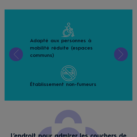
Adapté aux personnes à
Les
mobilité réduite (espaces
aut
communs)
Loc
Établissement non-fumeurs
L’endroit pour admirer les couchers de