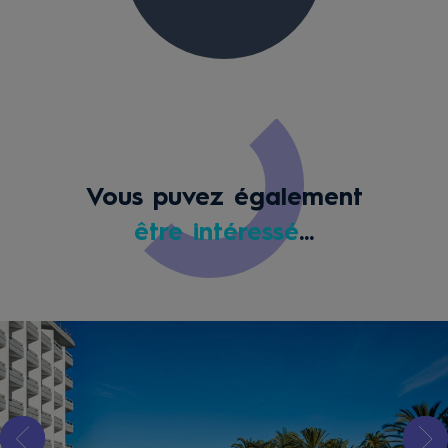
Vous puvez également
être intéressé
...