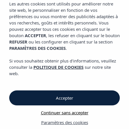
APPART'HÔTEL VIBRA MOGAMBO
Les autres cookies sont utilisés pour améliorer notre
site web, le personnaliser en fonction de vos
préférences ou vous montrer des publicités adaptées à
vos recherches, goûts et intérêts personnels. Vous
Appart'hôtel Vibra Mogambo
pouvez accepter tous ces cookies en cliquant sur le
bouton
ACCEPTER
, les refuser en cliquant sur le bouton
REFUSER
ou les configurer en cliquant sur la section
Appart'hôtel Vibra
PARAMÈTRES DES COOKIES
.
Mogambo
Si vous souhaitez obtenir plus d'informations, veuillez
consulter la
POLITIQUE DE COOKIES
sur notre site
web.
à Playa d’en Bossa,
Ibiza
Accepter
Continuer sans accepter
Vous êtes à Ibiza pour vous amuser et révéler votre côté le plus
sauvage et le plus festif. Ressentez l'esprit animal dès que
Paramètres des cookies
vous franchissez les portes de l'Aparthotel Vibra Mogambo. La