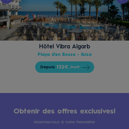
Hôtel Vibra Algarb
Playa d'en Bossa - Ibiza
132€
Depuis
/nuit
Obtenir des offres exclusives!
Abonnez-vous à notre Newsletter