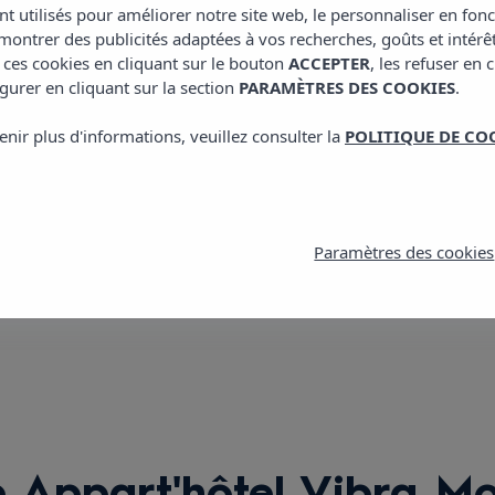
Calle de la Murta 6, 0
nt utilisés pour améliorer notre site web, le personnaliser en fon
ontrer des publicités adaptées à vos recherches, goûts et intérê
E: mogambo@vibrahot
 ces cookies en cliquant sur le bouton
ACCEPTER
, les refuser en 
T: +34 971 30 63 82
gurer en cliquant sur la section
PARAMÈTRES DES COOKIES
.
enir plus d'informations, veuillez consulter la
POLITIQUE DE CO
Voir zones
Paramètres des cookies