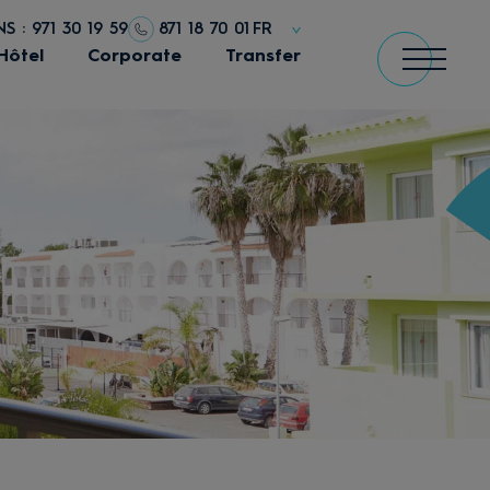
 : 971 30 19 59
871 18 70 01
FR
Hôtel
Corporate
Transfer