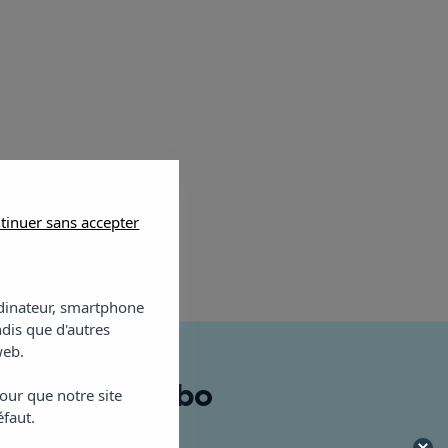
tinuer sans accepter
ordinateur, smartphone
ndis que d'autres
web.
 Vibra Mogambo
our que notre site
éfaut.