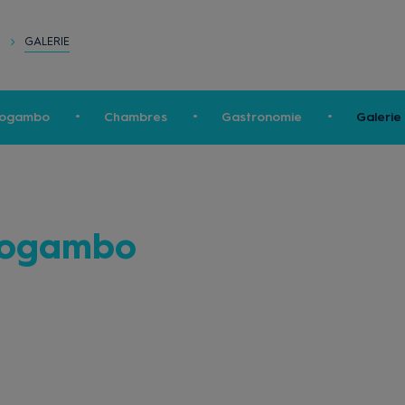
GALERIE
o
 Mogambo
Chambres
Gastronomie
Galerie
Mogambo