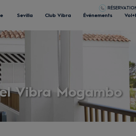
RÉSERVATIONS
ue
Sevilla
Club Vibra
Événements
Vol+
tel Vibra Mogambo