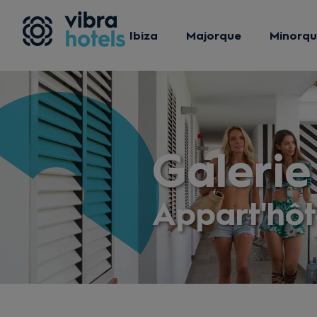
Ibiza
Majorque
Minorq
Galerie
Appart'hô