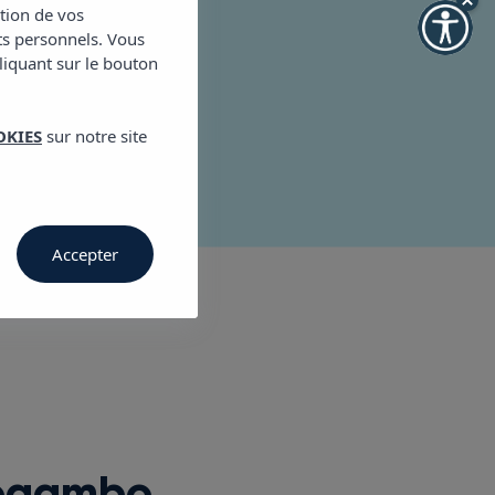
7817, Ibiza
ction de vos
ts personnels. Vous
els.com
cliquant sur le bouton
OKIES
sur notre site
Accepter