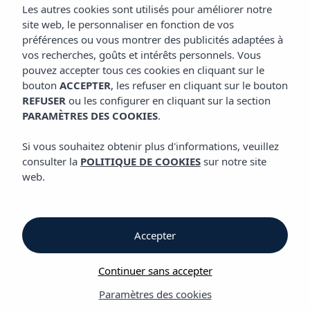
EMPLACEMENT
Les autres cookies sont utilisés pour améliorer notre
Appart'hôtel Vibra Mogambo
site web, le personnaliser en fonction de vos
préférences ou vous montrer des publicités adaptées à
vos recherches, goûts et intérêts personnels. Vous
Emplacement
pouvez accepter tous ces cookies en cliquant sur le
bouton
ACCEPTER
, les refuser en cliquant sur le bouton
REFUSER
ou les configurer en cliquant sur la section
Emplacement
PARAMÈTRES DES COOKIES
.
Appart'hôtel Vibra Mogambo
Si vous souhaitez obtenir plus d'informations, veuillez
consulter la
POLITIQUE DE COOKIES
sur notre site
Appart'hôtel
Vibra Mogambo se trouve dans les meilleurs
web.
beachclubs et discothèques du
Playa d’en Bossa.
La plage est
encore plus grande que ce que nous avions imaginé. Des
eaux turquoise avec une atmosphère qui laissent sans voix.
Une fois les batteries rechargées, nous visiterons le centre
Accepter
d’Ibiza, à dix minutes en taxi de l’hôtel. Un verre sur le port
d’Ibiza, s’imprégner de l’ambiance et découvrir les rues
Continuer sans accepter
blanches de la Marina sont des passages obligés. Tout avoir à
portée de main, c’est merveilleux.
Paramètres des cookies