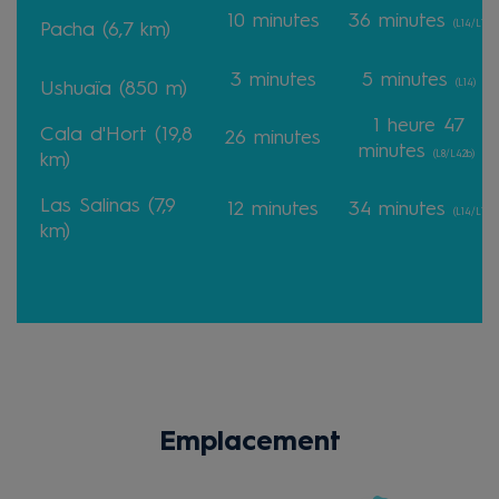
10
minutes
36
minutes
(L14/L10)
Pacha (6,7 km)
3
minutes
5
minutes
(L14)
Ushuaïa (850 m)
1 heure 47
Cala d'Hort (19,8
26 minutes
minutes
(L8/L42b)
km)
Las Salinas (7,9
12
minutes
34
minutes
(L14/L11)
km)
Emplacement