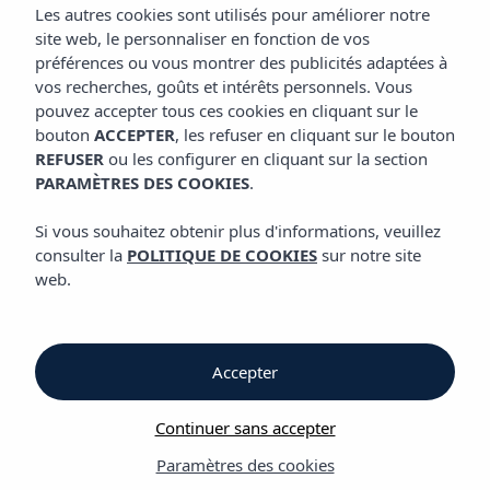
Les autres cookies sont utilisés pour améliorer notre
site web, le personnaliser en fonction de vos
Découvrez nos hôtels
préférences ou vous montrer des publicités adaptées à
et appartements
à San Antonio
vos recherches, goûts et intérêts personnels. Vous
pouvez accepter tous ces cookies en cliquant sur le
bouton
ACCEPTER
, les refuser en cliquant sur le bouton
REFUSER
ou les configurer en cliquant sur la section
PARAMÈTRES DES COOKIES
.
Si vous souhaitez obtenir plus d'informations, veuillez
consulter la
POLITIQUE DE COOKIES
sur notre site
web.
Pour les jeunes
de cœur et
d’esprit
Accepter
Continuer sans accepter
Paramètres des cookies
Le centre de San Antonio de Portmany est l’une des zones