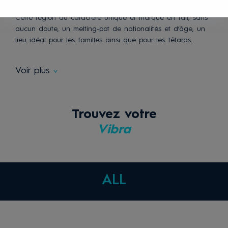
de fête les plus connues d’Ibiza depuis des décennies.
Cette région au caractère unique et marqué en fait, sans
aucun doute, un melting-pot de nationalités et d’âge, un
lieu idéal pour les familles ainsi que pour les fêtards.
Voir plus
Trouvez votre
Vibra
ALL