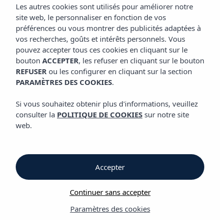
Les autres cookies sont utilisés pour améliorer notre
site web, le personnaliser en fonction de vos
préférences ou vous montrer des publicités adaptées à
Hôtel Vibra Cala Tarida
vos recherches, goûts et intérêts personnels. Vous
pouvez accepter tous ces cookies en cliquant sur le
bouton
ACCEPTER
, les refuser en cliquant sur le bouton
Hôtel Vibra Cala
REFUSER
ou les configurer en cliquant sur la section
PARAMÈTRES DES COOKIES
.
Tarida
Si vous souhaitez obtenir plus d'informations, veuillez
Hôtel All inclusive à
consulter la
POLITIQUE DE COOKIES
sur notre site
web.
Cala Tarida, idéal
pour les familles et
Accepter
les couples
Continuer sans accepter
Paramètres des cookies