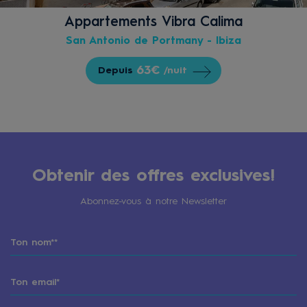
Appartements Vibra Calima
San Antonio de Portmany - Ibiza
63€
Depuis
/nuit
Obtenir des offres exclusives!
Abonnez-vous à notre Newsletter