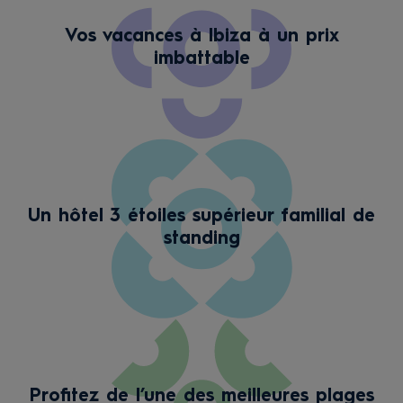
Vos vacances à Ibiza à un prix
imbattable
Un hôtel 3 étoiles supérieur familial de
standing
Profitez de l’une des meilleures plages