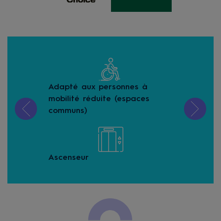
Adapté aux personnes à
Buf
mobilité réduite (espaces
communs)
Div
Ascenseur