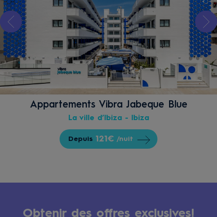
Appartements Vibra Jabeque Blue
La ville d’Ibiza - Ibiza
121€
Depuis
/nuit
Obtenir des offres exclusives!