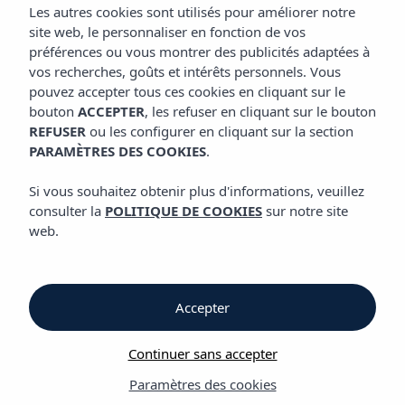
EMPLACEMENT
Les autres cookies sont utilisés pour améliorer notre
site web, le personnaliser en fonction de vos
préférences ou vous montrer des publicités adaptées à
vos recherches, goûts et intérêts personnels. Vous
Emplacement
pouvez accepter tous ces cookies en cliquant sur le
bouton
ACCEPTER
, les refuser en cliquant sur le bouton
REFUSER
ou les configurer en cliquant sur la section
Emplacement
PARAMÈTRES DES COOKIES
.
Hôtel Vibra Vila
Si vous souhaitez obtenir plus d'informations, veuillez
consulter la
POLITIQUE DE COOKIES
sur notre site
web.
Distances de l' Hôtel Vibra Vila jusqu'à
Accepter
plusieurs points à ne pas manquer
Continuer sans accepter
Paramètres des cookies