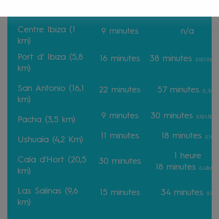
13 minutes
34 minutes
(L10)
Aéroport (7,2 km)
Centre Ibiza (1
9
minutes
n/a
km)
Port d' Ibiza (5,8
16
minutes
38
minutes
(L12/L10/L5
km)
San Antonio (16,1
22
minutes
57
minutes
(L_3/L8)
km)
9
minutes
30
minutes
(L12/L50b/L
Pacha (3,5 km)
11
minutes
18
minutes
(L14)
Ushuaïa (4,2 Km)
1 heure
Cala d'Hort (20,5
30
minutes
18
minutes
(L42b/L8
km)
Las Salinas (9,6
15
minutes
34
minutes
(L11)
km)