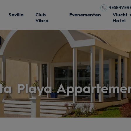
RESERVERE
Sevilla
Club
Evenementen
Vlucht 
Vibra
Hotel
e
eta Playa Apparteme