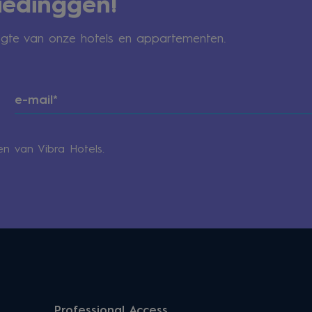
iedinggen!
oogte van onze hotels en appartementen.
n van Vibra Hotels.
Professional Access