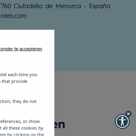
07760 Ciutadella de Menorca - España
otels.com
onder te accepteren
blet each time you
 that provide
ction, they do not
references, or show
artementen
t all these cookies by
em by clicking on the