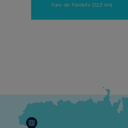
Faro de Favàritx (52,3 km)