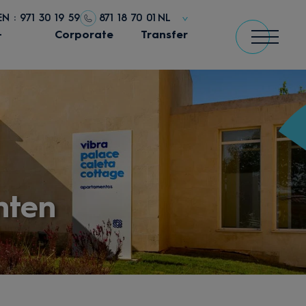
N : 971 30 19 59
871 18 70 01
NL
+
Corporate
Transfer
nten