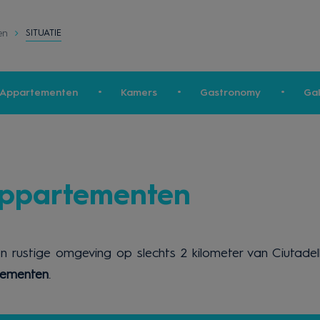
SITUATIE
en
a Appartementen
Kamers
Gastronomy
Gal
Appartementen
en rustige omgeving op slechts 2 kilometer van Ciutadell
tementen
.