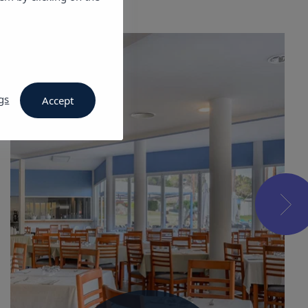
gs
Accept