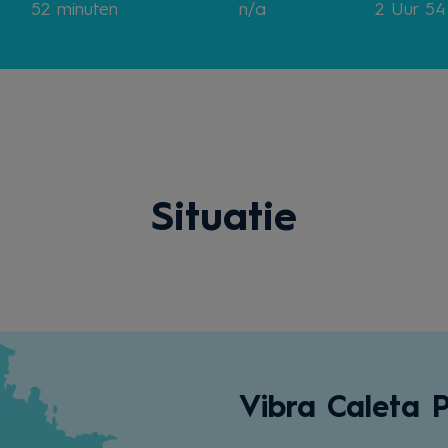
52
minuten
n/a
2 Uur 54
Situatie
Vibra Caleta 