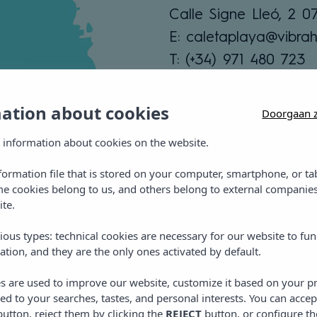
Calle Signe Lleó, 2 
E: caletaplaya@vibrah
T: (+34) 971 480 723
Bekijk zones
mation about cookies
Doorgaan z
 information about cookies on the website.
nformation file that is stored on your computer, smartphone, or ta
me cookies belong to us, and others belong to external companies
ite.
ious types: technical cookies are necessary for our website to fun
ation, and they are the only ones activated by default.
es are used to improve our website, customize it based on your p
ibra Caleta Playa App
red to your searches, tastes, and personal interests. You can accep
utton, reject them by clicking the
REJECT
button, or configure th