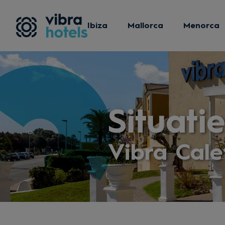
Ibiza
Mallorca
Menorca
Situati
Vibra Cal