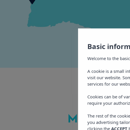
Basic infor
Welcome to the basic
A cookie is a small i
visit our website. So
services for our webs
Cookies can be of var
require your authoriz
The rest of the cooki
Meer
van V
you advertising tailo
clicking the
ACCEPT
b