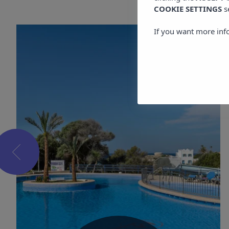
COOKIE SETTINGS
s
If you want more inf