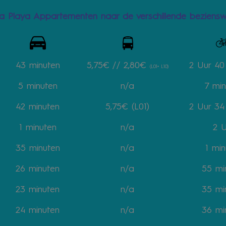
ta Playa Appartementen naar de verschillende beziens
43 minuten
5,75€ // 2,80€
2 Uur 4
(L01+ L10)
5
minuten
n/a
7
min
42
minuten
5,75€
(L01)
2 Uur 3
1
minuten
n/a
2 
35
minuten
n/a
1
min
26
minuten
n/a
55
mi
23
minuten
n/a
35
mi
24
minuten
n/a
36
mi