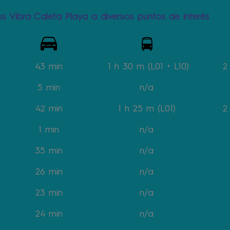
s Vibra Caleta Playa a diversos puntos de interés
43 min
1 h 30 m (L01 + L10)
2
5 min
n/a
42 min
1 h 25 m
(L01)
2
1 min
n/a
35 min
n/a
26 min
n/a
23 min
n/a
24 min
n/a