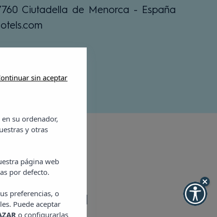
07760 Ciutadella de Menorca - España
otels.com
ontinuar sin aceptar
 en su ordenador,
uestras y otras
nuestra página web
as por defecto.
us preferencias, o
eta Playa
les. Puede aceptar
AZAR
o configurarlas