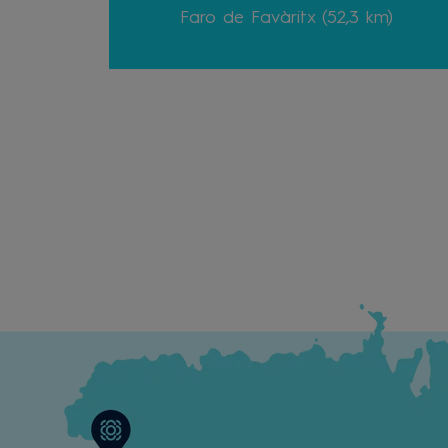
Faro de Favàritx (52,3 km)