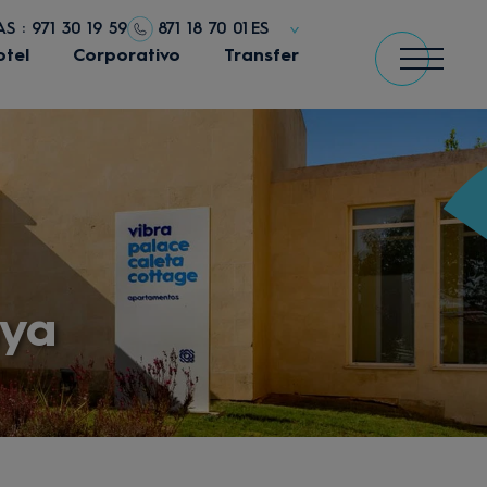
S : 971 30 19 59
871 18 70 01
ES
otel
Corporativo
Transfer
aya