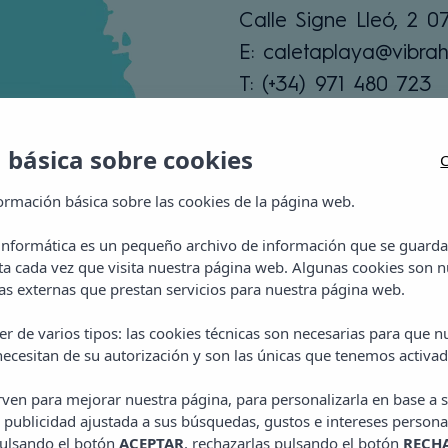
Calle Signe Lleó, 2 
E: caletaplaya@vibrah
T: (+34) 971 480 723
Ver zonas
 básica sobre cookies
C
ormación básica sobre las cookies de la página web.
 informática es un pequeño archivo de información que se guarda
ta cada vez que visita nuestra página web. Algunas cookies son n
s externas que prestan servicios para nuestra página web.
r de varios tipos: las cookies técnicas son necesarias para que 
ecesitan de su autorización y son las únicas que tenemos activad
irven para mejorar nuestra página, para personalizarla en base a s
partamentos Vibra Cal
 publicidad ajustada a sus búsquedas, gustos e intereses persona
pulsando el botón
ACEPTAR
, rechazarlas pulsando el botón
RECH