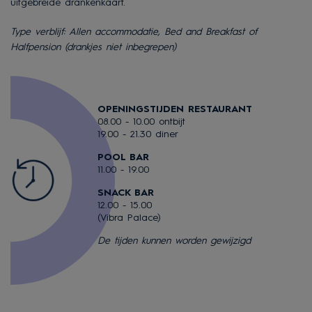
uitgebreide drankenkaart.
Type verblijf: Allen accommodatie, Bed and Breakfast of
Halfpension (drankjes niet inbegrepen)
OPENINGSTIJDEN RESTAURANT
08.00 - 10.00 ontbijt
19.00 - 21.30 diner
POOL BAR
11.00 - 19.00
SNACK BAR
12.00 - 15.00
(Vibra Palace)
De tijden kunnen worden gewijzigd