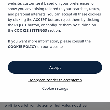
GASTRONOMY
website, customize it based on your preferences, or
Vibra Caleta Playa Appartementen
show you advertising tailored to your searches, tastes,
and personal interests. You can accept all these cookies
by clicking the
ACCEPT
button, reject them by clicking
Gastronomy
the
REJECT
button, or configure them by clicking on
the
COOKIE SETTINGS
section.
Gastronomy
If you want more information, please consult the
COOKIE POLICY
on our website.
Vibra Caleta Playa Appartementen heeft een eetzaal in de
naburige installaties van Vibra Blanc Palace Aparthotel, met
een prachtig uitzicht op de ruime tuinen van het hotel. Daar
Accept
bieden we een uitgebreide ontbijtservice aan met heerlijke
voorstellen om je dag vol energie te beginnen. In hetzelfde
restaurant kun je ook genieten van het dinerbuffet met een
Doorgaan zonder te accepteren
grote verscheidenheid aan mediterrane gerechten en
Cookie settings
specialiteiten van het eiland Menorca. Vibra Caleta Playa
Appartementen heeft een prachtige bar naast het zwembad
met een grote verscheidenheid aan hapjes rond de middag
terwijl je geniet van de zon en het water, naast een