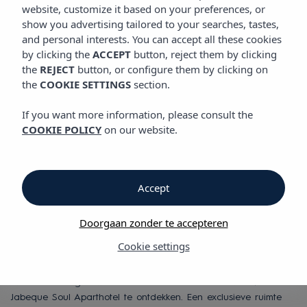
GASTRONOMIE
website, customize it based on your preferences, or
Vibra Jabeque Dreams Appartementen
show you advertising tailored to your searches, tastes,
and personal interests. You can accept all these cookies
by clicking the
ACCEPT
button, reject them by clicking
Gastronomie
the
REJECT
button, or configure them by clicking on
the
COOKIE SETTINGS
section.
Gastronomie
If you want more information, please consult the
COOKIE POLICY
on our website.
Vibra Jabeque Dreams
Appartementen
Accept
In de Appartementen Vibra Jabeque Dreams Appartementen
kunt u genieten van ons continentaal ontbijt met smaken en
Doorgaan zonder te accepteren
gerechten uit de mediterrane keuken. Bovendien bieden wij u
in onze accommodatie de mogelijkheid om te genieten van
Cookie settings
halfpension in ons buffetrestaurant.
Eveneens nodigen we u uit om de QIUB Poolbar van Vibra
Jabeque Soul Aparthotel te ontdekken. Een exclusieve ruimte