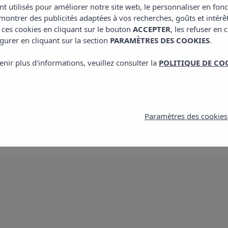
nt utilisés pour améliorer notre site web, le personnaliser en fon
ontrer des publicités adaptées à vos recherches, goûts et intérê
C/ Carles Roman Ferr
 ces cookies en cliquant sur le bouton
ACCEPTER
, les refuser en 
gurer en cliquant sur la section
PARAMÈTRES DES COOKIES
.
E: jabequedreams@vib
T: +34 971 30 41 11
enir plus d'informations, veuillez consulter la
POLITIQUE DE CO
Voir zones
Paramètres des cookies