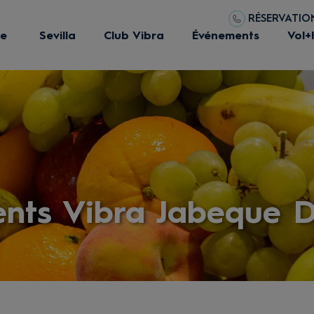
RÉSERVATIONS
ue
Sevilla
Club Vibra
Événements
Vol+
nts Vibra Jabeque 