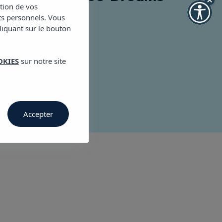
ction de vos
ts personnels. Vous
er, 27, 07800
cliquant sur le bouton
rahotels.com
OKIES
sur notre site
Accepter