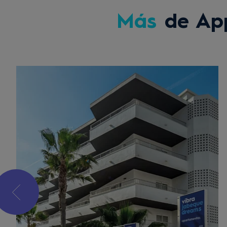
Más
de App