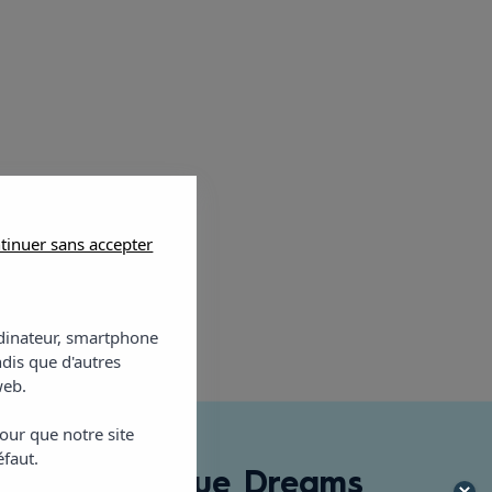
tinuer sans accepter
ordinateur, smartphone
ndis que d'autres
web.
our que notre site
éfaut.
 Vibra Jabeque Dreams