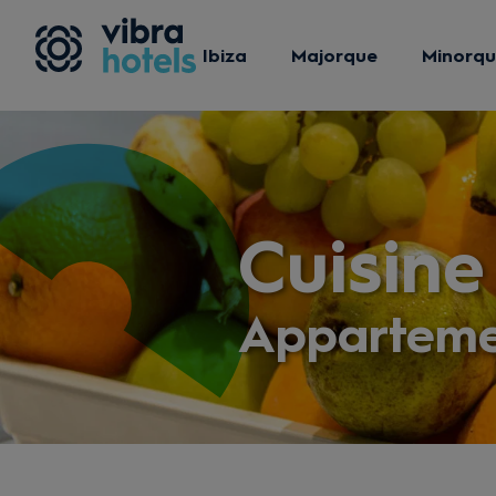
Ibiza
Majorque
Minorq
Cuisine
Apparteme