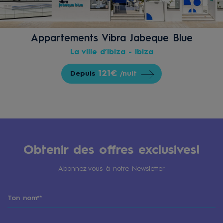
Appartements Vibra Jabeque Blue
La ville d’Ibiza - Ibiza
121€
Depuis
/nuit
Obtenir des offres exclusives!
Abonnez-vous à notre Newsletter