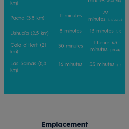
minutes
(L14/L_3/L8)
km)
29
11 minutes
Pacha (3,8 km)
minutes
(L14/L10/L12)
8 minutes
13 minutes
(L14)
Ushuaïa (2,5 km)
1 heure 43
Cala d'Hort (21
30 minutes
minutes
(L8/L42b)
km)
Las Salinas (8,8
16 minutes
33 minutes
(L11)
km)
Emplacement