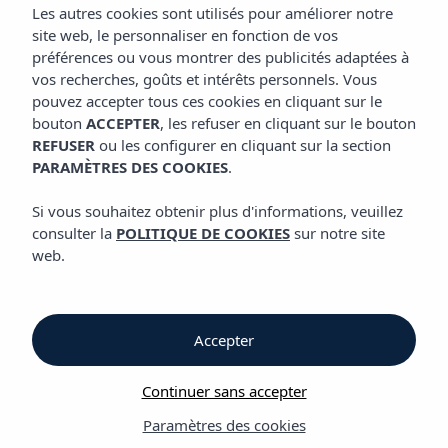
EMPLACEMENT
Les autres cookies sont utilisés pour améliorer notre
Appartements Vibra Jabeque Dreams
site web, le personnaliser en fonction de vos
préférences ou vous montrer des publicités adaptées à
vos recherches, goûts et intérêts personnels. Vous
Emplacement
pouvez accepter tous ces cookies en cliquant sur le
bouton
ACCEPTER
, les refuser en cliquant sur le bouton
REFUSER
ou les configurer en cliquant sur la section
Emplacement
PARAMÈTRES DES COOKIES
.
Appartements Vibra Jabeque
Si vous souhaitez obtenir plus d'informations, veuillez
Dreams
consulter la
POLITIQUE DE COOKIES
sur notre site
web.
Je regarde et je peux sentir la mer. C’est mon moment de
calme et de détente avant que le reste du groupe n’arrive.
Playa d’en Bossa n’est qu’à quelques pas et hier, nous sommes
Accepter
même allés à pied au beachclub Bora-Bora. Mais aujourd’hui,
nous allons visiter Ibiza et sa vieille ville fortifiée. Nous voulons
Continuer sans accepter
tout voir et grâce à l’emplacement de Appartements Vibra
Jabeque Dreams, si notre corps nous le permet, nous pouvons
Paramètres des cookies
faire de nombreuses activités. Cette année, nous avons fait le