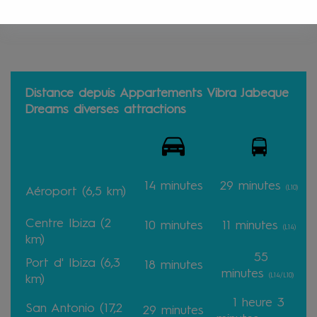
bon choix, c’est sûr.
Distance depuis Appartements Vibra Jabeque
Dreams diverses attractions
14 minutes
29 minutes
(L10)
Aéroport (6,5 km)
Centre Ibiza (2
10 minutes
11 minutes
(L14)
km)
55
Port d' Ibiza (6,3
18 minutes
minutes
(L14/L10)
km)
1 heure 3
San Antonio (17,2
29 minutes