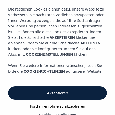
LAGE
Vibra Jabeque Dreams Apartments
Die restlichen Cookies dienen dazu, unsere Website zu
verbessern, sie nach Ihren Vorlieben anzupassen oder
Ihnen Werbung zu zeigen, die auf Ihre Suchanfragen,
Lage
Vorlieben und persönlichen Interessen zugeschnitten
ist. Sie können alle diese Cookies akzeptieren, indem
Sie auf die Schaltfläche
AKZEPTIEREN
klicken, sie
Lage
ablehnen, indem Sie auf die Schaltfläche
ABLEHNEN
klicken, oder sie konfigurieren, indem Sie auf den
Vibra Jabeque Dreams Apartments
Abschnitt
COOKIE-EINSTELLUNGEN
klicken.
Ich betrachte und fühle das Meer. Ein Moment der
Wenn Sie weitere Informationen wünschen, lesen Sie
Entspannung und Erholung, während der Rest der Gruppe
bitte die
COOKIE-RICHTLINIEN
auf unserer Website.
eintrifft. Playa d‘en Bossa liegt nur einen Katzensprung entfernt;
gestern sind wir sogar zu Fuß zum Beachclub Bora-Bora
gelaufen. Heute jedoch besuchen wir Ibiza-Stadt, die Altstadt
mit ihrer Stadtmauer. Wir möchten uns nichts entgehen lassen,
Akzeptieren
und dank der Lage von Vibra Jabeque Dreams Apartments
können wir, falls der Körper nicht schlapp macht, eine Vielzahl
Fortfahren ohne zu akzeptieren
von Plänen schmieden. Zweifelsohne haben wir dieses Jahr
eine gute Wahl getroffen.
Cookie-Einstellungen