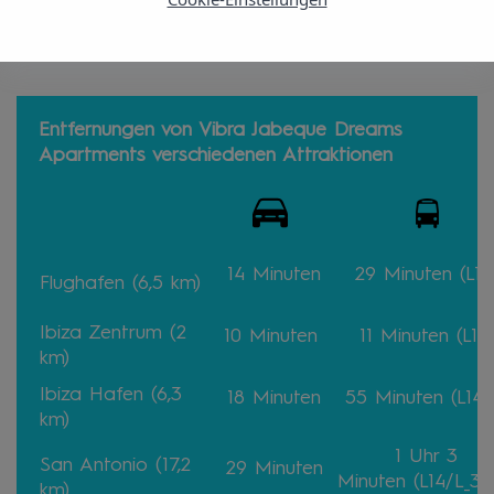
Entfernungen von Vibra Jabeque Dreams
Apartments verschiedenen Attraktionen
14 Minuten
29 Minuten
(L10
Flughafen (6,5 km)
Ibiza Zentrum (2
10 Minuten
11 Minuten
(L14)
km)
Ibiza Hafen (6,3
18 Minuten
55 Minuten (L14/
km)
1 Uhr 3
San Antonio (17,2
29 Minuten
Minuten
(L14/L_3/
km)