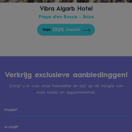
Vibra Algarb Hotel
Playa d'en Bossa - Ibiza
132€
Van
/nacht
Verkrijg exclusieve aanbiedinggen!
Schrijf u in voor onze Newsletter en blijf op de hoogte van
onze hotels en appartementen.