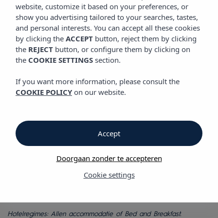
GASTRONOMIE
website, customize it based on your preferences, or
Vibra Tivoli Appartementen
show you advertising tailored to your searches, tastes,
and personal interests. You can accept all these cookies
by clicking the
ACCEPT
button, reject them by clicking
Gastronomie
the
REJECT
button, or configure them by clicking on
the
COOKIE SETTINGS
section.
Gastronomie
If you want more information, please consult the
COOKIE POLICY
on our website.
Vibra Tivoli Appartementen
In de Vibra Tivoli Appartementen kunt u de dag beginnen met
een gevarieerd ontbijt met een volledig aanbod aan gerechten
Accept
waarmee u uw batterijen kunt opladen voor een nieuwe dag
vol met ervaringen op Ibiza.
Doorgaan zonder te accepteren
Daarnaast heeft Vibra Tivoli Appartementen een Snackbar bij
Cookie settings
het zwembad. De ideale plek om te ontspannen en te genieten
van onze kaart met frisdrank, drank en snacks.
Hotelregimes: Allen accommodatie of Bed and Breakfast.