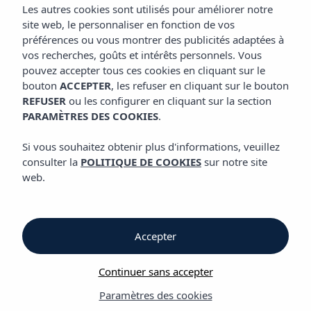
CUISINE
Les autres cookies sont utilisés pour améliorer notre
site web, le personnaliser en fonction de vos
préférences ou vous montrer des publicités adaptées à
vos recherches, goûts et intérêts personnels. Vous
Cuisine
pouvez accepter tous ces cookies en cliquant sur le
bouton
ACCEPTER
, les refuser en cliquant sur le bouton
REFUSER
ou les configurer en cliquant sur la section
Cuisine
PARAMÈTRES DES COOKIES
.
Appartements Vibra Tivoli
Si vous souhaitez obtenir plus d'informations, veuillez
consulter la
POLITIQUE DE COOKIES
sur notre site
Dans les Appartements Vibra Tivoli, vous pouvez commencer
web.
votre journée avec un petit-déjeuner aux choix divers et variés,
ce qui vous permettra de recharger vos batteries pour aborder
à une nouvelle journée riche en expériences à Ibiza.
Accepter
Les Appartements Vibra Tivoli comptent avec un Bar-piscine, un
lieu parfait pour vous détendre et profiter de nos boissons,
Continuer sans accepter
rafraîchissements et snacks.
Paramètres des cookies
Régime: Logement seulement ou lit et petit-déjeuner.