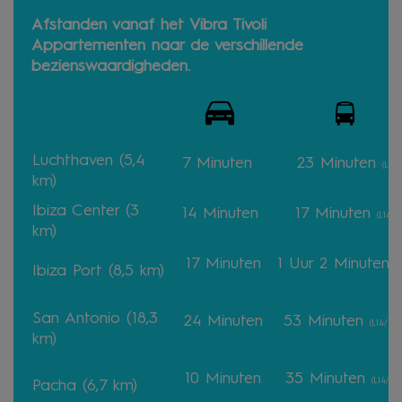
Afstanden vanaf het Vibra Tivoli
Appartementen naar de verschillende
bezienswaardigheden.
Luchthaven (5,4
7 Minuten
23
Minuten
(L10)
km)
Ibiza Center (3
14 Minuten
17 Minuten
(L14)
km)
17
Minuten
1 Uur 2
Minuten
(L
Ibiza Port (8,5 km)
San Antonio (18,3
24
Minuten
53
Minuten
(L14/L_3
km)
10
Minuten
35
Minuten
(L14/L10
Pacha (6,7 km)