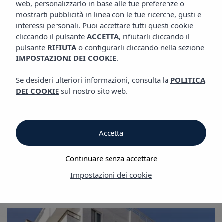
web, personalizzarlo in base alle tue preferenze o
GALLERIA
Appartamenti Vibra Calima
mostrarti pubblicità in linea con le tue ricerche, gusti e
interessi personali. Puoi accettare tutti questi cookie
cliccando il pulsante
ACCETTA
, rifiutarli cliccando il
Galleria
pulsante
RIFIUTA
o configurarli cliccando nella sezione
IMPOSTAZIONI DEI COOKIE
.
Galleria
Se desideri ulteriori informazioni, consulta la
POLITICA
DEI COOKIE
sul nostro sito web.
Appartamenti Vibra Calima
Accetta
Continuare senza accettare
Impostazioni dei cookie
Galleria