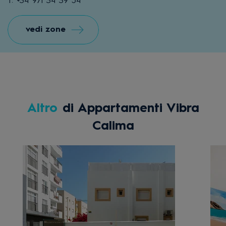
T: +34 971 34 39 54
vedi zone
Altro
di Appartamenti Vibra
Calima