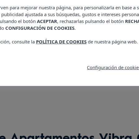
Carrer Santa Rosalia,
irven para mejorar nuestra página, para personalizarla en base a s
E: calima@vibrahotels
 publicidad ajustada a sus búsquedas, gustos e intereses persona
pulsando el botón
ACEPTAR
, rechazarlas pulsando el botón
RECH
T: +34 971 34 39 54
ado
CONFIGURACIÓN DE COOKIES
.
ción, consulte la
POLÍTICA DE COOKIES
de nuestra página web.
Ver zonas
Configuración de cookie
 Apartamentos Vibra 