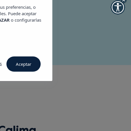
 33, 07820
us preferencias, o
.com
les. Puede aceptar
AZAR
o configurarlas
s
Aceptar
Calima