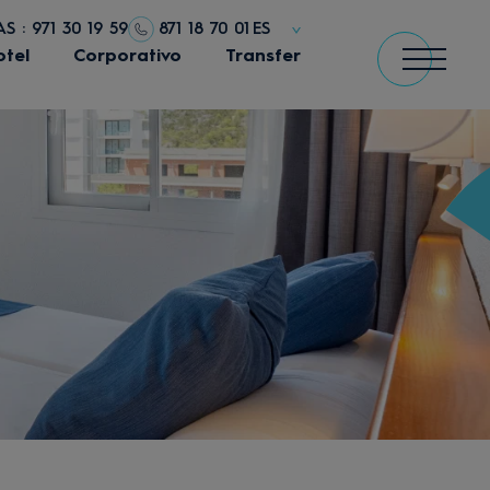
S : 971 30 19 59
871 18 70 01
ES
otel
Corporativo
Transfer