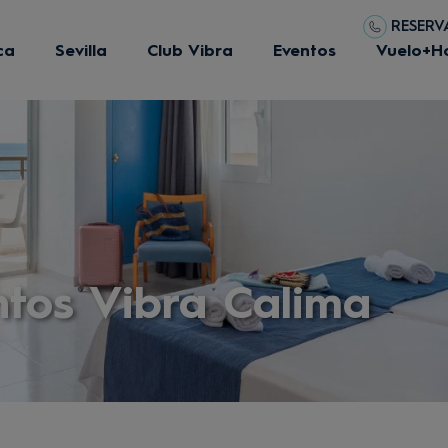
RESERVA
ca
Sevilla
Club Vibra
Eventos
Vuelo+H
tos Vibra Calima