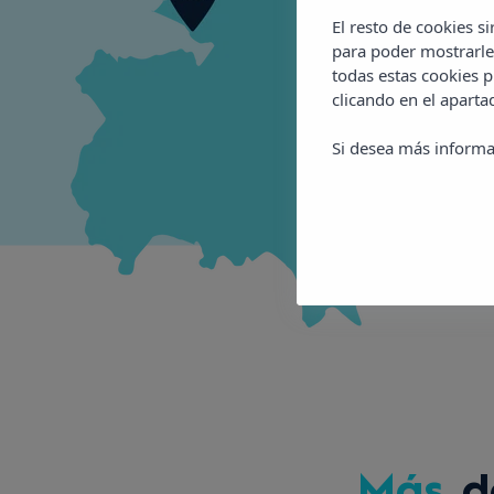
El resto de cookies s
para poder mostrarle
todas estas cookies 
clicando en el apart
Si desea más informa
Más
de