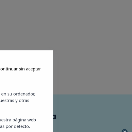
ontinuar sin aceptar
 en su ordenador,
uestras y otras
Vibra Calima
nuestra página web
as por defecto.