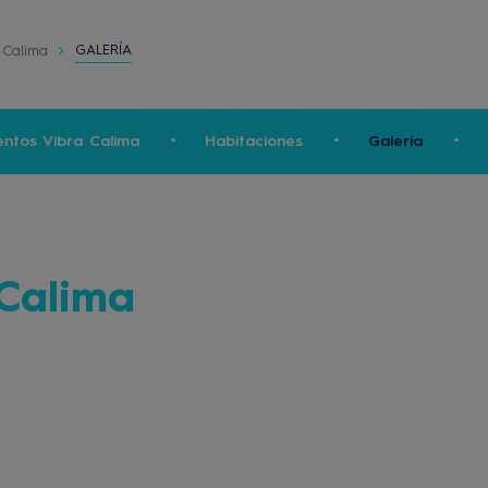
GALERÍA
 Calima
ntos Vibra Calima
Habitaciones
Galería
Calima