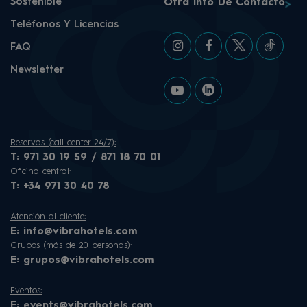
Sostenible
Otra Info De Contacto
Teléfonos Y Licencias
FAQ
Newsletter
Reservas (call center 24/7):
T:
971 30 19 59 / 871 18 70 01
Oficina central:
T:
+34 971 30 40 78
Atención al cliente:
E:
info@vibrahotels.com
Grupos (más de 20 personas):
E:
grupos@vibrahotels.com
Eventos:
E:
events@vibrahotels.com