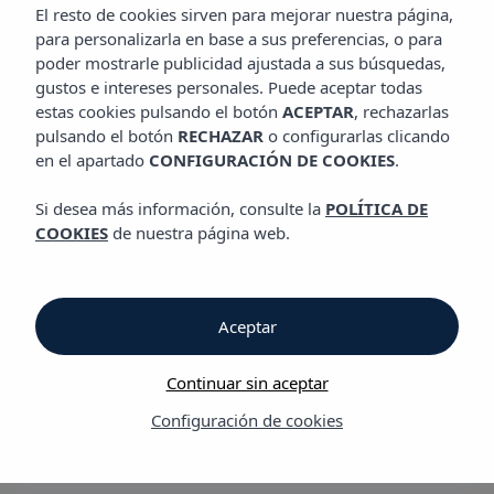
HABITACIONES
El resto de cookies sirven para mejorar nuestra página,
Apartamentos Vibra Calima
para personalizarla en base a sus preferencias, o para
poder mostrarle publicidad ajustada a sus búsquedas,
gustos e intereses personales. Puede aceptar todas
Habitaciones
estas cookies pulsando el botón
ACEPTAR
, rechazarlas
pulsando el botón
RECHAZAR
o configurarlas clicando
en el apartado
CONFIGURACIÓN DE COOKIES
.
Apartamentos Vibra Calima
Si desea más información, consulte la
POLÍTICA DE
Estudios con piscina
COOKIES
de nuestra página web.
Todos los estudios tienen aire acondicionado, baño completo,
TV vía satélite con canales musicales, kitchenette, mini-nevera.
No todas las habitaciones disponen de balcón. Algunos
Aceptar
balcones tienen vistas espectaculares de las famosas puestas
de sol de San Antonio.
Continuar sin aceptar
INFORMACIÓN PRÁCTICA:
Configuración de cookies
102 estudios