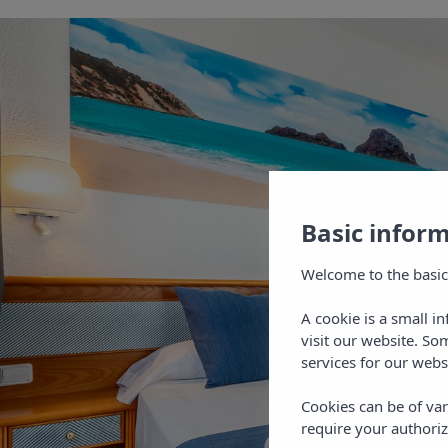
Basic infor
Welcome to the basic
A cookie is a small i
visit our website. So
services for our webs
Cookies can be of var
require your authoriz