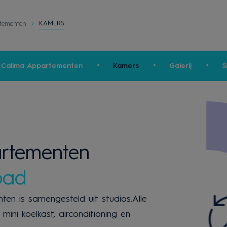
KAMERS
tementen
 Calima Appartementen
Kamers
Galerij
S
rtementen
bad
n is samengesteld uit studios.Alle
 mini koelkast, airconditioning en