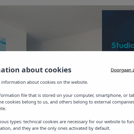
Studi
pax)
Studio me
mation about cookies
Doorgaan z
een kitch
 information about cookies on the website.
badkamer
nformation file that is stored on your computer, smartphone, or ta
me cookies belong to us, and others belong to external companies
ite.
Besc
ious types: technical cookies are necessary for our website to fun
ation, and they are the only ones activated by default.