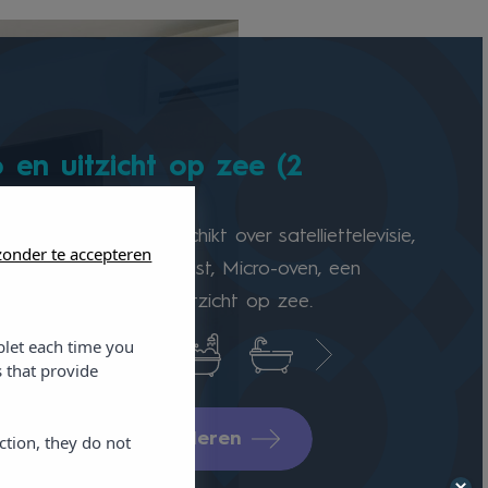
o en uitzicht op zee (2
t airconditioning beschikt over satelliettelevisie,
onder te accepteren
enette, een mini-koelkast, Micro-oven, een
 en met Balkon en uitzicht op zee.
blet each time you
 that provide
hikbaarheid controleren
ction, they do not