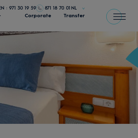
N : 971 30 19 59
871 18 70 01
NL
+
Corporate
Transfer