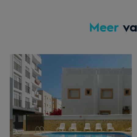
Meer
va