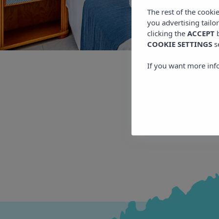
The rest of the cooki
you advertising tailo
clicking the
ACCEPT
b
COOKIE SETTINGS
s
If you want more inf