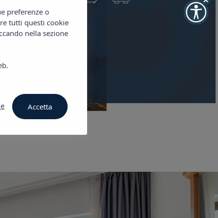
tue preferenze o
re tutti questi cookie
 disponibilità
iccando nella sezione
eb.
ie
Accetta