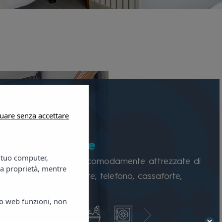
uare senza accettare
a matrimoniale
l tuo computer,
e matrimoniale sono comodamente attrezzate di
ra proprietà, mentre
izionata, TV via satellite, telefono, cassaforte,
mpleto e balcone.
ito web funzioni, non