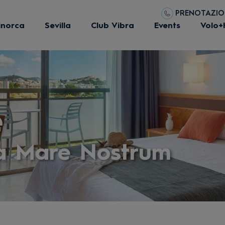
PRENOTAZIONI
inorca
Sevilla
Club Vibra
Events
Volo+
e
ra Mare Nostrum