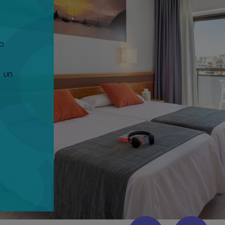
o
e un