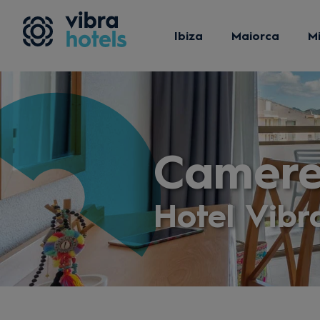
Ibiza
Maiorca
M
Camer
Hotel Vib