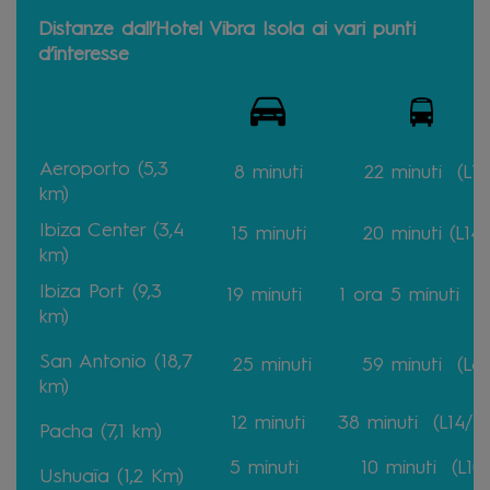
Distanze dall’Hotel Vibra Isola ai vari punti
d’interesse
Aeroporto (5,3
8 minuti
22
minuti
(L10
km)
Ibiza Center (3,4
15
minuti
20
minuti
(L14)
km)
Ibiza Port (9,3
19
minuti
1 ora 5
minuti
(L
km)
San Antonio (18,7
25
minuti
59
minuti
(L8)
km)
12
minuti
38
minuti
(L14/L
Pacha (7,1 km)
5
minuti
10
minuti
(L10)
Ushuaïa (1,2 Km)