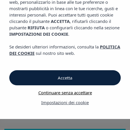
web, personalizzarlo in base alle tue preferenze o
POSIZIONE
mostrarti pubblicità in linea con le tue ricerche, gusti e
interessi personali. Puoi accettare tutti questi cookie
cliccando il pulsante
ACCETTA
, rifiutarli cliccando il
Posizione
pulsante
RIFIUTA
o configurarli cliccando nella sezione
IMPOSTAZIONI DEI COOKIE
.
Posizione
Se desideri ulteriori informazioni, consulta la
POLITICA
DEI COOKIE
sul nostro sito web.
Hotel Vibra Isola
L'Hotel Vibra Isola
gode di una posizione perfetta, in una zona
Accetta
privilegiata ai piedi di Playa d'en Bossa, una delle spiagge più
belle e famose dell'isola.
Continuare senza accettare
Alloggiando nell
'Hotel Vibra Isola
potrai vivere appieno la
Impostazioni dei cookie
movida notturna ibizenca.