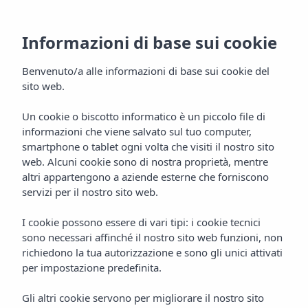
Informazioni di base sui cookie
Benvenuto/a alle informazioni di base sui cookie del
sito web.
Un cookie o biscotto informatico è un piccolo file di
informazioni che viene salvato sul tuo computer,
Posizione
smartphone o tablet ogni volta che visiti il nostro sito
web. Alcuni cookie sono di nostra proprietà, mentre
Hotel Vibra Isola
altri appartengono a aziende esterne che forniscono
servizi per il nostro sito web.
I cookie possono essere di vari tipi: i cookie tecnici
sono necessari affinché il nostro sito web funzioni, non
richiedono la tua autorizzazione e sono gli unici attivati
per impostazione predefinita.
Gli altri cookie servono per migliorare il nostro sito
Home
Ibiza
Playa D'en Bossa
Hotel Vibra Isola