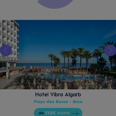
Hotel Vibra Algarb
Playa d'en Bossa - Ibiza
132€
da
/notte