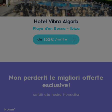
Hotel Vibra Algarb
Playa d'en Bossa - Ibiza
132€
da
/notte
Non perderti le migliori offerte
esclusive!
Iscriviti alla nostra Newsletter