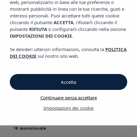
web, personalizzarlo in base alle tue preferenze o
APPARTAMENTI
Aparthotel Vibra Mogambo
mostrarti pubblicità in linea con le tue ricerche, gusti e
interessi personali. Puoi accettare tutti questi cookie
cliccando il pulsante
ACCETTA
, rifiutarli cliccando il
Appartamenti
pulsante
RIFIUTA
o configurarli cliccando nella sezione
IMPOSTAZIONI DEI COOKIE
.
Aparthotel Vibra Mogambo
Se desideri ulteriori informazioni, consulta la
POLITICA
DEI COOKIE
sul nostro sito web.
Rivelate il vostro istinto animale
Con le valigie in mano e un cocktail rinfrescante in corpo,
Accetta
saliamo alle nostre camere. Il rifugio perfetto per questi giorni:
lampade di rafia, ventilatori a soffitto, kitchenette completa... Un
design coloniale curato nei minimi dettagli. Questa sì che è
Continuare senza accettare
una tana con tutti i crismi! Mi sento come la Gardner in cerca
Impostazioni dei cookie
del suo Clark Gable (o viceversa).
36 appartamenti con una camera
18 monolocale