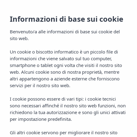
Informazioni di base sui cookie
Benvenuto/a alle informazioni di base sui cookie del
sito web.
Un cookie o biscotto informatico è un piccolo file di
informazioni che viene salvato sul tuo computer,
Appartamenti &
smartphone o tablet ogni volta che visiti il nostro sito
Monolocali
web. Alcuni cookie sono di nostra proprietà, mentre
altri appartengono a aziende esterne che forniscono
Aparthotel Vibra Mogambo
servizi per il nostro sito web.
I cookie possono essere di vari tipi: i cookie tecnici
sono necessari affinché il nostro sito web funzioni, non
richiedono la tua autorizzazione e sono gli unici attivati
per impostazione predefinita.
Gli altri cookie servono per migliorare il nostro sito
Home
Ibiza
Playa D'en Bossa