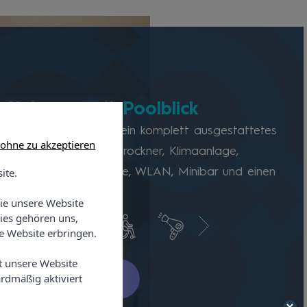
ettzimmer mit Poolblick
-Zimmer verfügt über ein komplett ausgestattetes
 ohne zu akzeptieren
er mit Dusche, Haartrockner, Klimaanlage,
Satellitenfernsehen, Safe, WLAN, Minibar und einen
ite.
t Poolblick.
Sie unsere Website
ies gehören uns,
 Website erbringen.
t unsere Website
rdmäßig aktiviert
e Verfügbarkeit