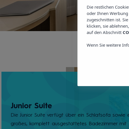
Die restlichen Cooki
oder Ihnen Werbung z
zugeschnitten ist. Si
klicken, sie ablehnen
auf den Abschnitt
CO
Wenn Sie weitere Inf
Junior Suite
Die Junior Suite verfügt über ein Schlafsofa sowie 
großes, komplett ausgestattetes Badezimmer mit 