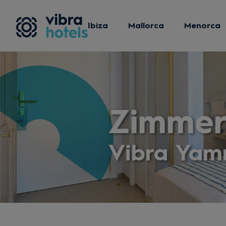
Ibiza
Mallorca
Menorca
Zimme
Vibra Yam