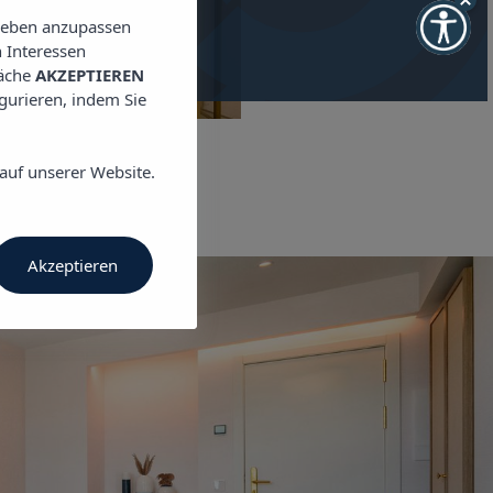
lieben anzupassen
 Interessen
läche
AKZEPTIEREN
igurieren, indem Sie
auf unserer Website.
Akzeptieren