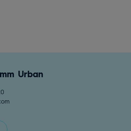
Yamm Urban
20
.com