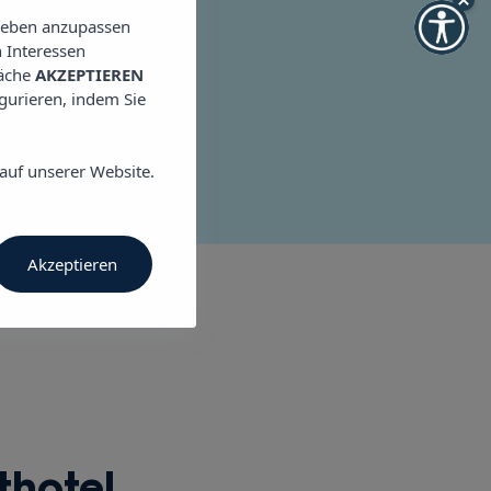
20
lieben anzupassen
.com
 Interessen
läche
AKZEPTIEREN
igurieren, indem Sie
auf unserer Website.
Akzeptieren
hotel