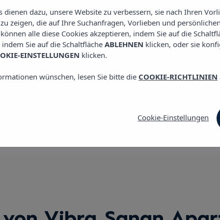
C / Balançat, 13, 078
es dienen dazu, unsere Website zu verbessern, sie nach Ihren Vor
E: sanan@vibrahotels
u zeigen, die auf Ihre Suchanfragen, Vorlieben und persönlichen
e können alle diese Cookies akzeptieren, indem Sie auf die Schaltf
T: +34 971 34 39 53
, indem Sie auf die Schaltfläche
ABLEHNEN
klicken, oder sie konf
OKIE-EINSTELLUNGEN
klicken.
Siehe Bereiche
ormationen wünschen, lesen Sie bitte die
COOKIE-RICHTLINIEN
Cookie-Einstellungen
von Vibra Sanan Apart