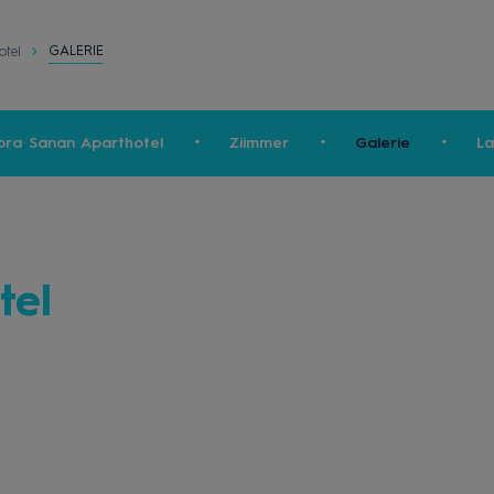
GALERIE
tel
bra Sanan Aparthotel
Ziimmer
Galerie
L
tel