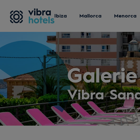
Ibiza
Mallorca
Menorca
Galerie
Vibra San